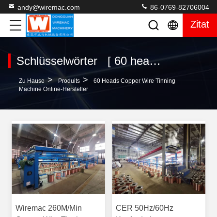
andy@wiremac.com
86-0769-82706004
Zitat
Schlüsselwörter [ 60 heads copper wire tinning machine ] Passen 2 produits
>
>
Zu Hause
Produits
60 Heads Copper Wire Tinning
Machine Online-Hersteller
Wiremac 260M/Min
CER 50Hz/60Hz