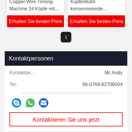
Copper Wire Tinning
Kupferdraht-
Machine 24 Köpfe mit
konservierende
Ausglühen
Maschinen-Rohr, das
Erhalten Sie besten Preis
Erhalten Sie besten Preis
400W tempert
1
Kontaktpersonen
Kontaktpersonen:
Mr. Andy
Tel.:
86-0769-82706004
Kontaktieren Sie uns jetzt