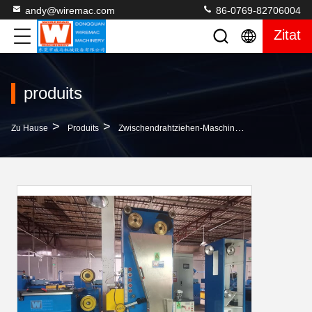
andy@wiremac.com
86-0769-82706004
Zitat
produits
>
>
>
Zu Hause
Produits
Zwischendrahtziehen-Maschine
Wiremac-Kupf