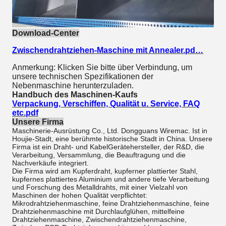
Download-Center
Zwischendrahtziehen-Maschine mit Annealer.pd…
Anmerkung: Klicken Sie bitte über Verbindung, um
unsere technischen Spezifikationen der
Nebenmaschine herunterzuladen.
Handbuch des Maschinen-Kaufs
Verpackung, Verschiffen, Qualität u. Service, FAQ
etc.pdf
Unsere Firma
Maschinerie-Ausrüstung Co., Ltd. Dongguans Wiremac. Ist in
Houjie-Stadt, eine berühmte historische Stadt in China. Unsere
Firma ist ein Draht- und KabelGerätehersteller, der R&D, die
Verarbeitung, Versammlung, die Beauftragung und die
Nachverkäufe integriert.
Die Firma wird am Kupferdraht, kupferner plattierter Stahl,
kupfernes plattiertes Aluminium und andere tiefe Verarbeitung
und Forschung des Metalldrahts, mit einer Vielzahl von
Maschinen der hohen Qualität verpflichtet:
Mikrodrahtziehenmaschine, feine Drahtziehenmaschine, feine
Drahtziehenmaschine mit Durchlaufglühen, mittelfeine
Drahtziehenmaschine, Zwischendrahtziehenmaschine,