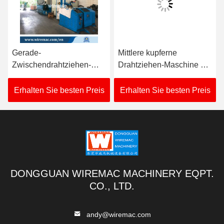
Gerade-
Mittlere kupferne
Zwischendrahtziehen-
Drahtziehen-Maschine mit
Maschine 21D mit
630mm einzelner Spule
einzelner Spule
nehmen auf
Erhalten Sie besten Preis
Erhalten Sie besten Preis
DONGGUAN WIREMAC MACHINERY EQPT.
CO., LTD.
andy@wiremac.com