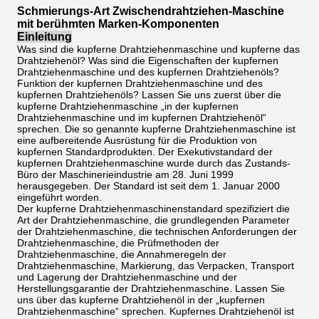
Schmierungs-Art Zwischendrahtziehen-Maschine
mit berühmten Marken-Komponenten
Einleitung
Was sind die kupferne Drahtziehenmaschine und kupferne das
Drahtziehenöl? Was sind die Eigenschaften der kupfernen
Drahtziehenmaschine und des kupfernen Drahtziehenöls?
Funktion der kupfernen Drahtziehenmaschine und des
kupfernen Drahtziehenöls? Lassen Sie uns zuerst über die
kupferne Drahtziehenmaschine „in der kupfernen
Drahtziehenmaschine und im kupfernen Drahtziehenöl“
sprechen. Die so genannte kupferne Drahtziehenmaschine ist
eine aufbereitende Ausrüstung für die Produktion von
kupfernen Standardprodukten. Der Exekutivstandard der
kupfernen Drahtziehenmaschine wurde durch das Zustands-
Büro der Maschinerieindustrie am 28. Juni 1999
herausgegeben. Der Standard ist seit dem 1. Januar 2000
eingeführt worden.
Der kupferne Drahtziehenmaschinenstandard spezifiziert die
Art der Drahtziehenmaschine, die grundlegenden Parameter
der Drahtziehenmaschine, die technischen Anforderungen der
Drahtziehenmaschine, die Prüfmethoden der
Drahtziehenmaschine, die Annahmeregeln der
Drahtziehenmaschine, Markierung, das Verpacken, Transport
und Lagerung der Drahtziehenmaschine und der
Herstellungsgarantie der Drahtziehenmaschine. Lassen Sie
uns über das kupferne Drahtziehenöl in der „kupfernen
Drahtziehenmaschine“ sprechen. Kupfernes Drahtziehenöl ist