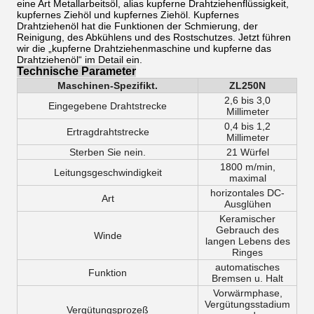
eine Art Metallarbeitsöl, alias kupferne Drahtziehenflüssigkeit,
kupfernes Ziehöl und kupfernes Ziehöl. Kupfernes
Drahtziehenöl hat die Funktionen der Schmierung, der
Reinigung, des Abkühlens und des Rostschutzes. Jetzt führen
wir die „kupferne Drahtziehenmaschine und kupferne das
Drahtziehenöl“ im Detail ein.
Technische Parameter
Maschinen-Spezifikt.
ZL250N
2,6 bis 3,0
Eingegebene Drahtstrecke
Millimeter
0,4 bis 1,2
Ertragdrahtstrecke
Millimeter
Sterben Sie nein.
21 Würfel
1800 m/min,
Leitungsgeschwindigkeit
maximal
horizontales DC-
Art
Ausglühen
Keramischer
Gebrauch des
Winde
langen Lebens des
Ringes
automatisches
Funktion
Bremsen u. Halt
Vorwärmphase,
Vergütungsstadium
Vergütungsprozeß