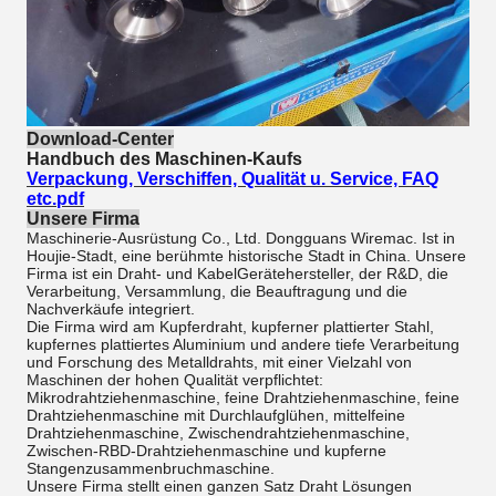
Download-Center
Handbuch des Maschinen-Kaufs
Verpackung, Verschiffen, Qualität u. Service, FAQ
etc.pdf
Unsere Firma
Maschinerie-Ausrüstung Co., Ltd. Dongguans Wiremac. Ist in
Houjie-Stadt, eine berühmte historische Stadt in China. Unsere
Firma ist ein Draht- und KabelGerätehersteller, der R&D, die
Verarbeitung, Versammlung, die Beauftragung und die
Nachverkäufe integriert.
Die Firma wird am Kupferdraht, kupferner plattierter Stahl,
kupfernes plattiertes Aluminium und andere tiefe Verarbeitung
und Forschung des Metalldrahts, mit einer Vielzahl von
Maschinen der hohen Qualität verpflichtet:
Mikrodrahtziehenmaschine, feine Drahtziehenmaschine, feine
Drahtziehenmaschine mit Durchlaufglühen, mittelfeine
Drahtziehenmaschine, Zwischendrahtziehenmaschine,
Zwischen-RBD-Drahtziehenmaschine und kupferne
Stangenzusammenbruchmaschine.
Unsere Firma stellt einen ganzen Satz Draht Lösungen