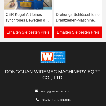
CER Kegel-Art feines
Drehungs-Schlüssel-feine
synchrones Bewegen der
Drahtziehen-Maschine
Drahtziehen-Maschinen-
vom vertrauenswürdigen
380V-480V
Hersteller
Erhalten Sie besten Preis
Erhalten Sie besten Preis
DONGGUAN WIREMAC MACHINERY EQPT.
CO., LTD.
andy@wiremac.com
86-0769-82706004