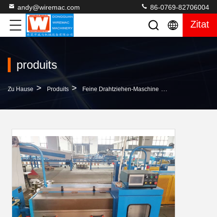
andy@wiremac.com
86-0769-82706004
Zitat
produits
>
>
>
Zu Hause
Produits
Feine Drahtziehen-Maschine
Hochgeschwindig