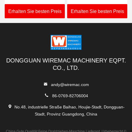
Drahtziehen-Maschinen-
vom vertrauenswürdigen
380V-480V
Hersteller
Erhalten Sie besten Preis
Erhalten Sie besten Preis
DONGGUAN WIREMAC MACHINERY EQPT.
CO., LTD.
andy@wiremac.com
86-0769-82706004
No.48, industrielle Straße Baihao, Houjie-Stadt, Dongguan-
Stadt, Provinz Guangdong, China
China Gute Qualität Feine Drahtziehen-Maschine Lieferant. Urheberrecht ©