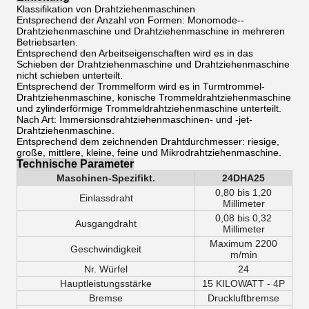
Klassifikation von Drahtziehenmaschinen
Entsprechend der Anzahl von Formen: Monomode--
Drahtziehenmaschine und Drahtziehenmaschine in mehreren
Betriebsarten.
Entsprechend den Arbeitseigenschaften wird es in das
Schieben der Drahtziehenmaschine und Drahtziehenmaschine
nicht schieben unterteilt.
Entsprechend der Trommelform wird es in Turmtrommel-
Drahtziehenmaschine, konische Trommeldrahtziehenmaschine
und zylinderförmige Trommeldrahtziehenmaschine unterteilt.
Nach Art: Immersionsdrahtziehenmaschinen- und -jet-
Drahtziehenmaschine.
Entsprechend dem zeichnenden Drahtdurchmesser: riesige,
große, mittlere, kleine, feine und Mikrodrahtziehenmaschine.
Technische Parameter
Maschinen-Spezifikt.
24DHA25
0,80 bis 1,20
Einlassdraht
Millimeter
0,08 bis 0,32
Ausgangdraht
Millimeter
Maximum 2200
Geschwindigkeit
m/min
Nr. Würfel
24
Hauptleistungsstärke
15 KILOWATT - 4P
Bremse
Druckluftbremse