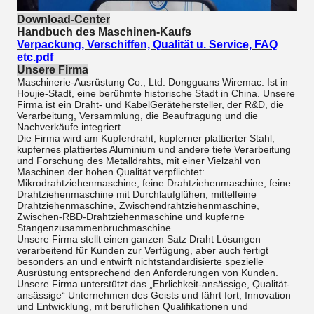
Download-Center
Handbuch des Maschinen-Kaufs
Verpackung, Verschiffen, Qualität u. Service, FAQ
etc.pdf
Unsere Firma
Maschinerie-Ausrüstung Co., Ltd. Dongguans Wiremac. Ist in
Houjie-Stadt, eine berühmte historische Stadt in China. Unsere
Firma ist ein Draht- und KabelGerätehersteller, der R&D, die
Verarbeitung, Versammlung, die Beauftragung und die
Nachverkäufe integriert.
Die Firma wird am Kupferdraht, kupferner plattierter Stahl,
kupfernes plattiertes Aluminium und andere tiefe Verarbeitung
und Forschung des Metalldrahts, mit einer Vielzahl von
Maschinen der hohen Qualität verpflichtet:
Mikrodrahtziehenmaschine, feine Drahtziehenmaschine, feine
Drahtziehenmaschine mit Durchlaufglühen, mittelfeine
Drahtziehenmaschine, Zwischendrahtziehenmaschine,
Zwischen-RBD-Drahtziehenmaschine und kupferne
Stangenzusammenbruchmaschine.
Unsere Firma stellt einen ganzen Satz Draht Lösungen
verarbeitend für Kunden zur Verfügung, aber auch fertigt
besonders an und entwirft nichtstandardisierte spezielle
Ausrüstung entsprechend den Anforderungen von Kunden.
Unsere Firma unterstützt das „Ehrlichkeit-ansässige, Qualität-
ansässige“ Unternehmen des Geists und fährt fort, Innovation
und Entwicklung, mit beruflichen Qualifikationen und