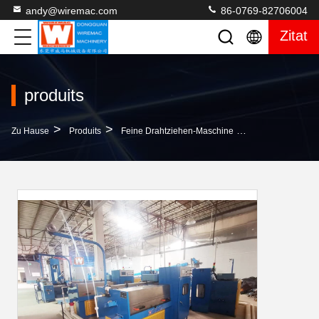
andy@wiremac.com
86-0769-82706004
Zitat
produits
>
>
>
Zu Hause
Produits
Feine Drahtziehen-Maschine
Schmierungs-Art