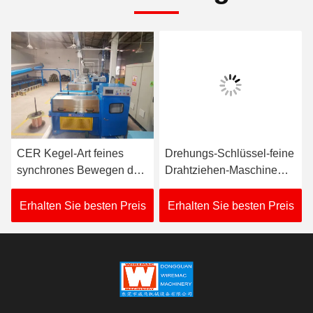
CER Kegel-Art feines
Drehungs-Schlüssel-feine
synchrones Bewegen der
Drahtziehen-Maschine
Drahtziehen-Maschinen-
vom vertrauenswürdigen
380V-480V
Hersteller
Erhalten Sie besten Preis
Erhalten Sie besten Preis