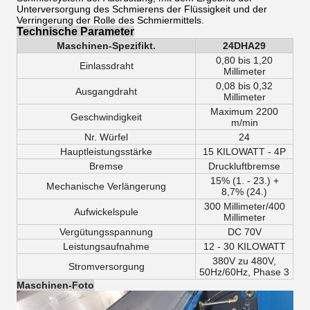
Unterversorgung des Schmierens der Flüssigkeit und der
Verringerung der Rolle des Schmiermittels.
Technische Parameter
Maschinen-Spezifikt.
24DHA29
0,80 bis 1,20
Einlassdraht
Millimeter
0,08 bis 0,32
Ausgangdraht
Millimeter
Maximum 2200
Geschwindigkeit
m/min
Nr. Würfel
24
Hauptleistungsstärke
15 KILOWATT - 4P
Bremse
Druckluftbremse
15% (1. - 23.) +
Mechanische Verlängerung
8,7% (24.)
300 Millimeter/400
Aufwickelspule
Millimeter
Vergütungsspannung
DC 70V
Leistungsaufnahme
12 - 30 KILOWATT
380V zu 480V,
Stromversorgung
50Hz/60Hz, Phase 3
Maschinen-Foto