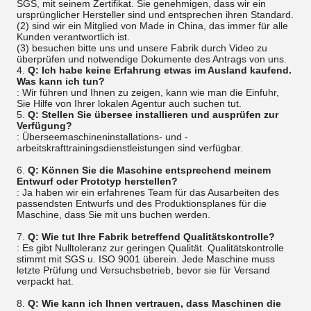
SGS, mit seinem Zertifikat. Sie genehmigen, dass wir ein
ursprünglicher Hersteller sind und entsprechen ihren Standard.
(2) sind wir ein Mitglied von Made in China, das immer für alle
Kunden verantwortlich ist.
(3) besuchen bitte uns und unsere Fabrik durch Video zu
überprüfen und notwendige Dokumente des Antrags von uns.
4.
Q: Ich habe keine Erfahrung etwas im Ausland kaufend.
Was kann ich tun?
: Wir führen und Ihnen zu zeigen, kann wie man die Einfuhr,
Sie Hilfe von Ihrer lokalen Agentur auch suchen tut.
5.
Q: Stellen Sie übersee installieren und ausprüfen zur
Verfügung?
: Überseemaschineninstallations- und -
arbeitskrafttrainingsdienstleistungen sind verfügbar.
6.
Q: Können Sie die Maschine entsprechend meinem
Entwurf oder Prototyp herstellen?
: Ja haben wir ein erfahrenes Team für das Ausarbeiten des
passendsten Entwurfs und des Produktionsplanes für die
Maschine, dass Sie mit uns buchen werden.
7.
Q: Wie tut Ihre Fabrik betreffend Qualitätskontrolle?
: Es gibt Nulltoleranz zur geringen Qualität. Qualitätskontrolle
stimmt mit SGS u. ISO 9001 überein. Jede Maschine muss
letzte Prüfung und Versuchsbetrieb, bevor sie für Versand
verpackt hat.
8.
Q: Wie kann ich Ihnen vertrauen, dass Maschinen die