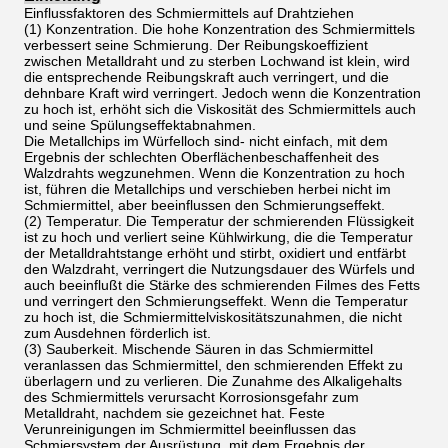
Einflussfaktoren des Schmiermittels auf Drahtziehen
(1) Konzentration. Die hohe Konzentration des Schmiermittels
verbessert seine Schmierung. Der Reibungskoeffizient
zwischen Metalldraht und zu sterben Lochwand ist klein, wird
die entsprechende Reibungskraft auch verringert, und die
dehnbare Kraft wird verringert. Jedoch wenn die Konzentration
zu hoch ist, erhöht sich die Viskosität des Schmiermittels auch
und seine Spülungseffektabnahmen.
Die Metallchips im Würfelloch sind- nicht einfach, mit dem
Ergebnis der schlechten Oberflächenbeschaffenheit des
Walzdrahts wegzunehmen. Wenn die Konzentration zu hoch
ist, führen die Metallchips und verschieben herbei nicht im
Schmiermittel, aber beeinflussen den Schmierungseffekt.
(2) Temperatur. Die Temperatur der schmierenden Flüssigkeit
ist zu hoch und verliert seine Kühlwirkung, die die Temperatur
der Metalldrahtstange erhöht und stirbt, oxidiert und entfärbt
den Walzdraht, verringert die Nutzungsdauer des Würfels und
auch beeinflußt die Stärke des schmierenden Filmes des Fetts
und verringert den Schmierungseffekt. Wenn die Temperatur
zu hoch ist, die Schmiermittelviskositätszunahmen, die nicht
zum Ausdehnen förderlich ist.
(3) Sauberkeit. Mischende Säuren in das Schmiermittel
veranlassen das Schmiermittel, den schmierenden Effekt zu
überlagern und zu verlieren. Die Zunahme des Alkaligehalts
des Schmiermittels verursacht Korrosionsgefahr zum
Metalldraht, nachdem sie gezeichnet hat. Feste
Verunreinigungen im Schmiermittel beeinflussen das
Schmiersystem der Ausrüstung, mit dem Ergebnis der