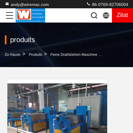
andy@wiremac.com
86-0769-82706004
Zitat
produits
>
>
>
Zu Hause
Produits
Feine Drahtziehen-Maschine
Qualität Zugela