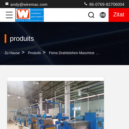
andy@wiremac.com
86-0769-82706004
Zitat
produits
>
>
>
Zu Hause
Produits
Feine Drahtziehen-Maschine
Feine Drahtzieh