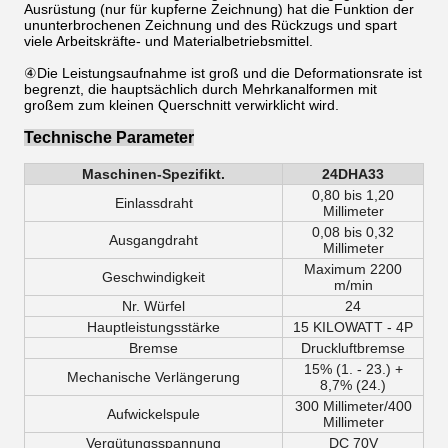
Ausrüstung (nur für kupferne Zeichnung) hat die Funktion der
ununterbrochenen Zeichnung und des Rückzugs und spart
viele Arbeitskräfte- und Materialbetriebsmittel.
④Die Leistungsaufnahme ist groß und die Deformationsrate ist
begrenzt, die hauptsächlich durch Mehrkanalformen mit
großem zum kleinen Querschnitt verwirklicht wird.
Technische Parameter
Maschinen-Spezifikt.
24DHA33
0,80 bis 1,20
Einlassdraht
Millimeter
0,08 bis 0,32
Ausgangdraht
Millimeter
Maximum 2200
Geschwindigkeit
m/min
Nr. Würfel
24
Hauptleistungsstärke
15 KILOWATT - 4P
Bremse
Druckluftbremse
15% (1. - 23.) +
Mechanische Verlängerung
8,7% (24.)
300 Millimeter/400
Aufwickelspule
Millimeter
Vergütungsspannung
DC 70V