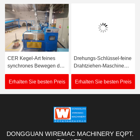
CER Kegel-Art feines
Drehungs-Schlüssel-feine
synchrones Bewegen der
Drahtziehen-Maschine
Drahtziehen-Maschinen-
vom vertrauenswürdigen
380V-480V
Hersteller
Erhalten Sie besten Preis
Erhalten Sie besten Preis
DONGGUAN WIREMAC MACHINERY EQPT.