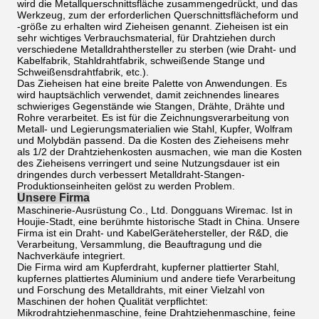
wird die Metallquerschnittsfläche zusammengedrückt, und das
Werkzeug, zum der erforderlichen Querschnittsflächeform und
-größe zu erhalten wird Zieheisen genannt. Zieheisen ist ein
sehr wichtiges Verbrauchsmaterial, für Drahtziehen durch
verschiedene Metalldrahthersteller zu sterben (wie Draht- und
Kabelfabrik, Stahldrahtfabrik, schweißende Stange und
Schweißensdrahtfabrik, etc.).
Das Zieheisen hat eine breite Palette von Anwendungen. Es
wird hauptsächlich verwendet, damit zeichnendes lineares
schwieriges Gegenstände wie Stangen, Drähte, Drähte und
Rohre verarbeitet. Es ist für die Zeichnungsverarbeitung von
Metall- und Legierungsmaterialien wie Stahl, Kupfer, Wolfram
und Molybdän passend. Da die Kosten des Zieheisens mehr
als 1/2 der Drahtziehenkosten ausmachen, wie man die Kosten
des Zieheisens verringert und seine Nutzungsdauer ist ein
dringendes durch verbessert Metalldraht-Stangen-
Produktionseinheiten gelöst zu werden Problem.
Unsere Firma
Maschinerie-Ausrüstung Co., Ltd. Dongguans Wiremac. Ist in
Houjie-Stadt, eine berühmte historische Stadt in China. Unsere
Firma ist ein Draht- und KabelGerätehersteller, der R&D, die
Verarbeitung, Versammlung, die Beauftragung und die
Nachverkäufe integriert.
Die Firma wird am Kupferdraht, kupferner plattierter Stahl,
kupfernes plattiertes Aluminium und andere tiefe Verarbeitung
und Forschung des Metalldrahts, mit einer Vielzahl von
Maschinen der hohen Qualität verpflichtet:
Mikrodrahtziehenmaschine, feine Drahtziehenmaschine, feine