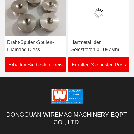
Draht-Spulen-Spulen-
Hartmetall der
Diamond Diess
Geldstrafen-0.1097Mm
0.0895Mm Wiremac
Diamond Wire Drawing
dauerhafte feine Größe
Dies Durable
Erhalten Sie besten Preis
Erhalten Sie besten Preis
DONGGUAN WIREMAC MACHINERY EQPT.
CO., LTD.