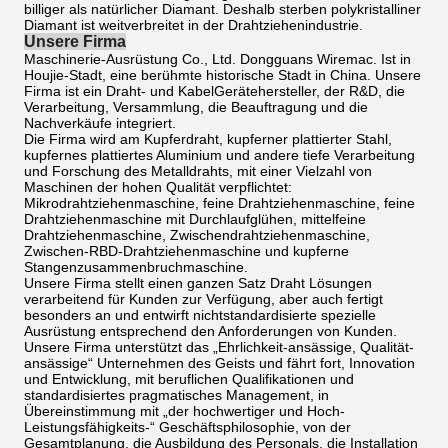
billiger als natürlicher Diamant. Deshalb sterben polykristalliner
Diamant ist weitverbreitet in der Drahtziehenindustrie.
Unsere Firma
Maschinerie-Ausrüstung Co., Ltd. Dongguans Wiremac. Ist in
Houjie-Stadt, eine berühmte historische Stadt in China. Unsere
Firma ist ein Draht- und KabelGerätehersteller, der R&D, die
Verarbeitung, Versammlung, die Beauftragung und die
Nachverkäufe integriert.
Die Firma wird am Kupferdraht, kupferner plattierter Stahl,
kupfernes plattiertes Aluminium und andere tiefe Verarbeitung
und Forschung des Metalldrahts, mit einer Vielzahl von
Maschinen der hohen Qualität verpflichtet:
Mikrodrahtziehenmaschine, feine Drahtziehenmaschine, feine
Drahtziehenmaschine mit Durchlaufglühen, mittelfeine
Drahtziehenmaschine, Zwischendrahtziehenmaschine,
Zwischen-RBD-Drahtziehenmaschine und kupferne
Stangenzusammenbruchmaschine.
Unsere Firma stellt einen ganzen Satz Draht Lösungen
verarbeitend für Kunden zur Verfügung, aber auch fertigt
besonders an und entwirft nichtstandardisierte spezielle
Ausrüstung entsprechend den Anforderungen von Kunden.
Unsere Firma unterstützt das „Ehrlichkeit-ansässige, Qualität-
ansässige“ Unternehmen des Geists und fährt fort, Innovation
und Entwicklung, mit beruflichen Qualifikationen und
standardisiertes pragmatisches Management, in
Übereinstimmung mit „der hochwertiger und Hoch-
Leistungsfähigkeits-“ Geschäftsphilosophie, von der
Gesamtplanung, die Ausbildung des Personals, die Installation