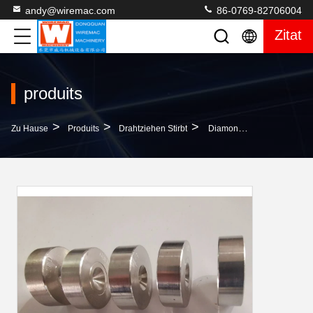
andy@wiremac.com
86-0769-82706004
Zitat
produits
>
>
>
Zu Hause
Produits
Drahtziehen Stirbt
Diamond Tube Dies For Drawing Oder Verdrängungsmetalledelstahl 0.0599Mm