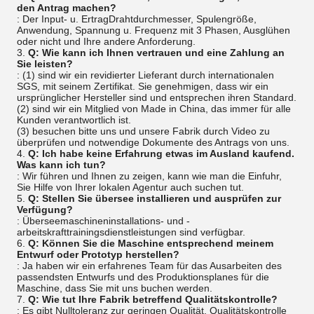
den Antrag machen?
: Der Input- u. ErtragDrahtdurchmesser, Spulengröße,
Anwendung, Spannung u. Frequenz mit 3 Phasen, Ausglühen
oder nicht und Ihre andere Anforderung.
3.
Q: Wie kann ich Ihnen vertrauen und eine Zahlung an
Sie leisten?
: (1) sind wir ein revidierter Lieferant durch internationalen
SGS, mit seinem Zertifikat. Sie genehmigen, dass wir ein
ursprünglicher Hersteller sind und entsprechen ihren Standard.
(2) sind wir ein Mitglied von Made in China, das immer für alle
Kunden verantwortlich ist.
(3) besuchen bitte uns und unsere Fabrik durch Video zu
überprüfen und notwendige Dokumente des Antrags von uns.
4.
Q: Ich habe keine Erfahrung etwas im Ausland kaufend.
Was kann ich tun?
: Wir führen und Ihnen zu zeigen, kann wie man die Einfuhr,
Sie Hilfe von Ihrer lokalen Agentur auch suchen tut.
5.
Q: Stellen Sie übersee installieren und ausprüfen zur
Verfügung?
: Überseemaschineninstallations- und -
arbeitskrafttrainingsdienstleistungen sind verfügbar.
6.
Q: Können Sie die Maschine entsprechend meinem
Entwurf oder Prototyp herstellen?
: Ja haben wir ein erfahrenes Team für das Ausarbeiten des
passendsten Entwurfs und des Produktionsplanes für die
Maschine, dass Sie mit uns buchen werden.
7.
Q: Wie tut Ihre Fabrik betreffend Qualitätskontrolle?
: Es gibt Nulltoleranz zur geringen Qualität. Qualitätskontrolle