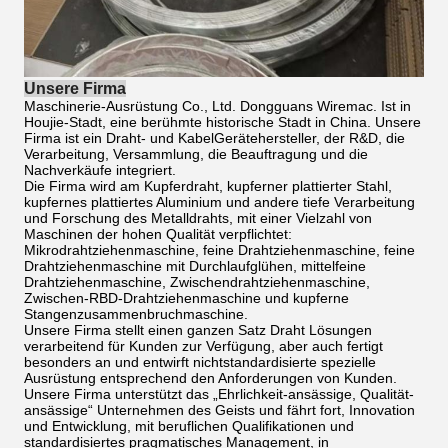
Unsere Firma
Maschinerie-Ausrüstung Co., Ltd. Dongguans Wiremac. Ist in
Houjie-Stadt, eine berühmte historische Stadt in China. Unsere
Firma ist ein Draht- und KabelGerätehersteller, der R&D, die
Verarbeitung, Versammlung, die Beauftragung und die
Nachverkäufe integriert.
Die Firma wird am Kupferdraht, kupferner plattierter Stahl,
kupfernes plattiertes Aluminium und andere tiefe Verarbeitung
und Forschung des Metalldrahts, mit einer Vielzahl von
Maschinen der hohen Qualität verpflichtet:
Mikrodrahtziehenmaschine, feine Drahtziehenmaschine, feine
Drahtziehenmaschine mit Durchlaufglühen, mittelfeine
Drahtziehenmaschine, Zwischendrahtziehenmaschine,
Zwischen-RBD-Drahtziehenmaschine und kupferne
Stangenzusammenbruchmaschine.
Unsere Firma stellt einen ganzen Satz Draht Lösungen
verarbeitend für Kunden zur Verfügung, aber auch fertigt
besonders an und entwirft nichtstandardisierte spezielle
Ausrüstung entsprechend den Anforderungen von Kunden.
Unsere Firma unterstützt das „Ehrlichkeit-ansässige, Qualität-
ansässige“ Unternehmen des Geists und fährt fort, Innovation
und Entwicklung, mit beruflichen Qualifikationen und
standardisiertes pragmatisches Management, in