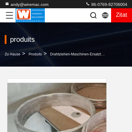
andy@wiremac.com
86-0769-82706004
Zitat
produits
>
>
>
Zu Hause
Produits
Drahtziehen-Maschinen-Ersatzteile
Vergütung