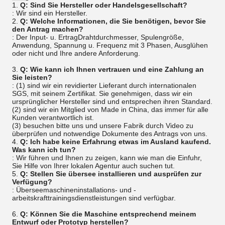
1.
Q: Sind Sie Hersteller oder Handelsgesellschaft?
: Wir sind ein Hersteller.
2.
Q: Welche Informationen, die Sie benötigen, bevor Sie
den Antrag machen?
: Der Input- u. ErtragDrahtdurchmesser, Spulengröße,
Anwendung, Spannung u. Frequenz mit 3 Phasen, Ausglühen
oder nicht und Ihre andere Anforderung.
3.
Q: Wie kann ich Ihnen vertrauen und eine Zahlung an
Sie leisten?
: (1) sind wir ein revidierter Lieferant durch internationalen
SGS, mit seinem Zertifikat. Sie genehmigen, dass wir ein
ursprünglicher Hersteller sind und entsprechen ihren Standard.
(2) sind wir ein Mitglied von Made in China, das immer für alle
Kunden verantwortlich ist.
(3) besuchen bitte uns und unsere Fabrik durch Video zu
überprüfen und notwendige Dokumente des Antrags von uns.
4.
Q: Ich habe keine Erfahrung etwas im Ausland kaufend.
Was kann ich tun?
: Wir führen und Ihnen zu zeigen, kann wie man die Einfuhr,
Sie Hilfe von Ihrer lokalen Agentur auch suchen tut.
5.
Q: Stellen Sie übersee installieren und ausprüfen zur
Verfügung?
: Überseemaschineninstallations- und -
arbeitskrafttrainingsdienstleistungen sind verfügbar.
6.
Q: Können Sie die Maschine entsprechend meinem
Entwurf oder Prototyp herstellen?