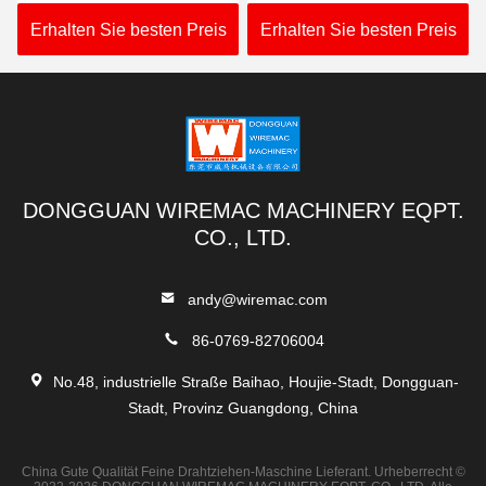
Legierungs-
Förderband PVCs Habasit
Aluminiumumlenkrolle
Erhalten Sie besten Preis
Erhalten Sie besten Preis
DONGGUAN WIREMAC MACHINERY EQPT.
CO., LTD.
andy@wiremac.com
86-0769-82706004
No.48, industrielle Straße Baihao, Houjie-Stadt, Dongguan-
Stadt, Provinz Guangdong, China
China Gute Qualität Feine Drahtziehen-Maschine Lieferant. Urheberrecht ©