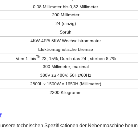
0,08 Millimeter bis 0,32 Millimeter
200 Millimeter
24 (einzig)
Sprüh
4KW-4P/5.5KW Wechselstrommotor
Elektromagnetische Bremse
Th
Vom 1. bis
23, 15%; Durch das 24., sterben 8,7%
300 Millimeter, maximal
380V zu 480V, 50Hz/60Hz
2800L x 1500W x 1650H
(Millimeter)
2200 Kilogramm
f
m unsere technischen Spezifikationen der Nebenmaschine herun