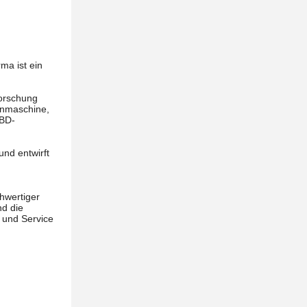
ma ist ein
Forschung
henmaschine,
RBD-
und entwirft
d
hwertiger
nd die
 und Service