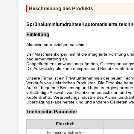
Beschreibung des Produkts
Sprühaluminiumdrahtseil automatisierte zeic
Einleitung
Aluminiumdrahtziehenmaschine
Der Maschinenkörper nimmt die integrierte Formung und i
bequemerwartung an.
Doppelfrequenzumwandlungs-Antrieb, Gleichspannungsst
Die Aufwickelspule kann entsprechend Benutzeranforder
Unsere Firma ist ein Privatunternehmen der neuen Techno
Verkäufe von elektrischen Produkten. Die Produkte haben
Auftritt, bequeme Bedienung und hohe energiesparende L
vollständige Auswahl von Drahtziehenmaschinen und von z
Kupferdrahts, Verarbeitungsindustrie des Aluminiumdrah
Übertragungskabelherstellung und anderen Gebieten weit
Technische Parameter
Einzelteil
Einlassdrahtstrecke