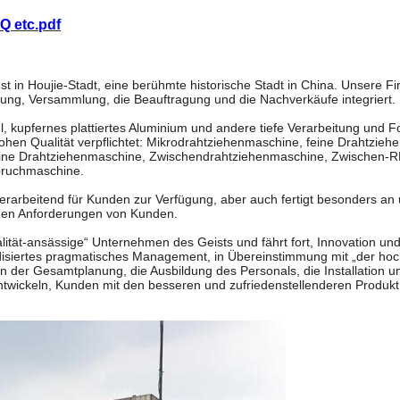
AQ etc.pdf
 in Houjie-Stadt, eine berühmte historische Stadt in China. Unsere Fir
tung, Versammlung, die Beauftragung und die Nachverkäufe integriert.
hl, kupfernes plattiertes Aluminium und andere tiefe Verarbeitung und 
hohen Qualität verpflichtet: Mikrodrahtziehenmaschine, feine Drahtzie
lfeine Drahtziehenmaschine, Zwischendrahtziehenmaschine, Zwischen-
ruchmaschine.
rarbeitend für Kunden zur Verfügung, aber auch fertigt besonders an 
 den Anforderungen von Kunden.
lität-ansässige“ Unternehmen des Geists und fährt fort, Innovation un
ardisiertes pragmatisches Management, in Übereinstimmung mit „der hoc
n der Gesamtplanung, die Ausbildung des Personals, die Installation u
twickeln, Kunden mit den besseren und zufriedenstellenderen Produkt