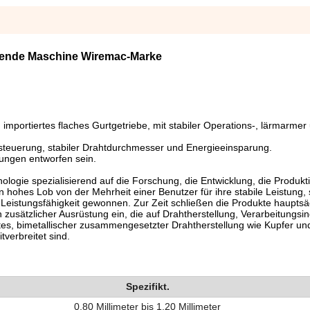
hnende Maschine Wiremac-Marke
mportiertes flaches Gurtgetriebe, mit stabiler Operations-, lärmarmer
euerung, stabiler Drahtdurchmesser und Energieeinsparung.
ungen entworfen sein.
logie spezialisierend auf die Forschung, die Entwicklung, die Produkt
 hohes Lob von der Mehrheit einer Benutzer für ihre stabile Leistung,
eistungsfähigkeit gewonnen. Zur Zeit schließen die Produkte hauptsäc
usätzlicher Ausrüstung ein, die auf Drahtherstellung, Verarbeitungsin
tes, bimetallischer zusammengesetzter Drahtherstellung wie Kupfer un
verbreitet sind.
Spezifikt.
0,80 Millimeter bis 1,20 Millimeter