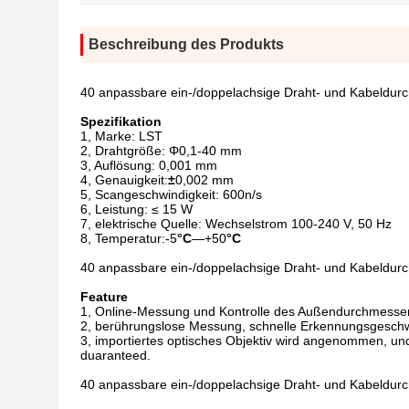
Beschreibung des Produkts
40 anpassbare ein-/doppelachsige Draht- und Kabeld
Spezifikation
1, Marke: LST
2, Drahtgröße: Φ0,1-40 mm
3, Auflösung: 0,001 mm
4, Genauigkeit:
±
0,002 mm
5, Scangeschwindigkeit: 600n/s
6, Leistung: ≤ 15 W
7, elektrische Quelle: Wechselstrom 100-240 V, 50 Hz
8, Temperatur:-5
°C
—+50
°C
40 anpassbare ein-/doppelachsige Draht- und Kabeld
Feature
1, Online-Messung und Kontrolle des Außendurchmessers
2, berührungslose Messung, schnelle Erkennungsgeschwin
3, importiertes optisches Objektiv wird angenommen, und 
duaranteed.
40 anpassbare ein-/doppelachsige Draht- und Kabeld