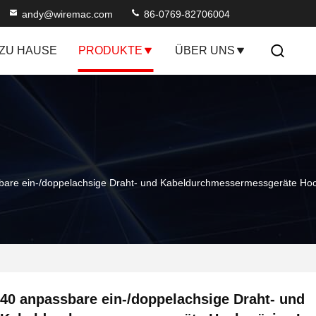
andy@wiremac.com
86-0769-82706004
ZU HAUSE
PRODUKTE
ÜBER UNS
bare ein-/doppelachsige Draht- und Kabeldurchmessermessgeräte H
40 anpassbare ein-/doppelachsige Draht- und