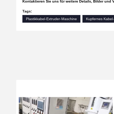
Kontaktieren Sie uns für weitere Details, Bilder und 
Tags:
Plastikkabel-Extruder-Maschine
Kupfernes Kabel