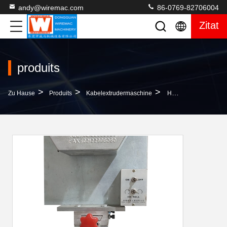
andy@wiremac.com
86-0769-82706004
Zitat
produits
>
>
>
Zu Hause
Produits
Kabelextrudermaschine
Hochgeschwindigkeits-Kabeldruckmaschinen-Rad-Tinten-Draht-Oberflächendrucker