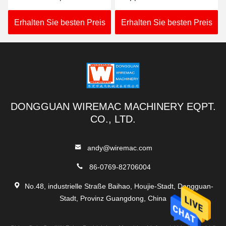
Länge 180m für THW
Maschine 3.75KW
VCT
nehmen Energie auf
Erhalten Sie besten Preis
Erhalten Sie besten Preis
DONGGUAN WIREMAC MACHINERY EQPT.
CO., LTD.
andy@wiremac.com
86-0769-82706004
No.48, industrielle Straße Baihao, Houjie-Stadt, Dongguan-
Stadt, Provinz Guangdong, China