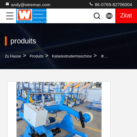
andy@wiremac.com
86-0769-82706004
Zitat
produits
>
>
>
Zu Hause
Produits
Kabelextrudermaschine
Φ630mm Arbeitssparende Drahtschneidemaschine Mit Sicherheitsvorrichtung Magnetpulver-Auszahlstand