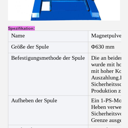
Spezifikation:
Name
Magnetpulver-
Größe der Spule
Φ630 mm
Befestigungsmethode der Spule
Die an beiden E
wurde mit hohe
mit hoher Konze
Auszahlung.Die
Sicherheitsschl
Produktion zu g
Aufheben der Spule
Ein 1-PS-Motor
Heben verwende
Sicherheitsvorr
Grenze ausgesta