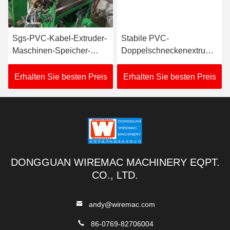
Sgs-PVC-Kabel-Extruder-
Stabile PVC-
Maschinen-Speicher-
Doppelschneckenextruder-
Länge 180m für THW
Maschine 3.75KW
VCT
nehmen Energie auf
Erhalten Sie besten Preis
Erhalten Sie besten Preis
DONGGUAN WIREMAC MACHINERY EQPT.
CO., LTD.
andy@wiremac.com
86-0769-82706004