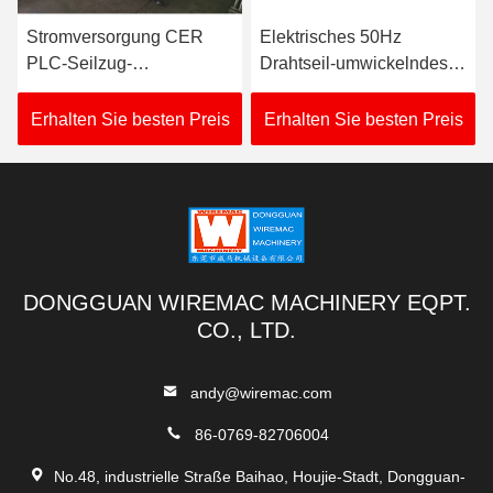
Stromversorgung CER
Elektrisches 50Hz
PLC-Seilzug-
Drahtseil-umwickelndes
umwickelnde Maschinen-
Ausrüstungs-
Winde Wechselstroms
pneumatisches
Erhalten Sie besten Preis
Erhalten Sie besten Preis
380V
Festklemmen
DONGGUAN WIREMAC MACHINERY EQPT.
CO., LTD.
andy@wiremac.com
86-0769-82706004
No.48, industrielle Straße Baihao, Houjie-Stadt, Dongguan-