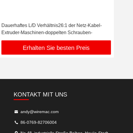
Dauerhaftes L/D Verhältnis26:1 der Netz-Kabel-
CER
Extruder-Maschinen-doppelten Schrauben-
Pro
Erhalten Sie besten Preis
KONTAKT MIT UNS
andy@wiremac.com
86-0769-82706004