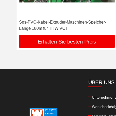
Sgs-PVC-Kabel-Extruder-Maschinen-Speicher-
Länge 180m für THW VCT
Erhalten Sie besten Preis
ÜBER UNS
Unternehmensp
Werksbesichti