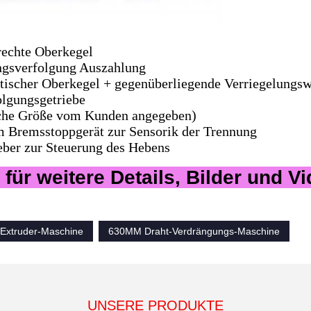
 rechte Oberkegel
ungsverfolgung Auszahlung
tischer Oberkegel + gegenüberliegende Verriegelungsw
olgungsgetriebe
sche Größe vom Kunden angegeben)
em Bremsstoppgerät zur Sensorik der Trennung
eber zur Steuerung des Hebens
 für weitere Details, Bilder und V
-Extruder-Maschine
630MM Draht-Verdrängungs-Maschine
UNSERE PRODUKTE