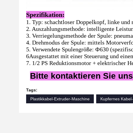
Spezifikation:
1. Typ: schachtloser Doppelkopf, linke und
2. Auszahlungsmethode: intelligente Leist
3. Verriegelungsmethode der Spule: pneuma
4. Drehmodus der Spule: mittels Motorverf
5. Verwendete Spulengröße: Φ630 (spezifi
6Ausgestattet mit einer Steuerung und ein
7. 1/2 PS Reduktionsmotor + elektrischer H
Bitte kontaktieren Sie uns
Tags:
Plastikkabel-Extruder-Maschine
Kupfernes Kabel