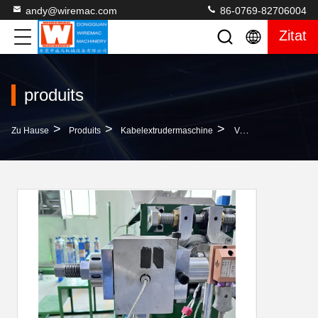
andy@wiremac.com
86-0769-82706004
Zitat
produits
>
>
>
Zu Hause
Produits
Kabelextrudermaschine
Verstellbare 40mm Extruder-Kopfdrähte Und -Kabel Sind Frei Von Störungen Durch Die Extrudermaschinen