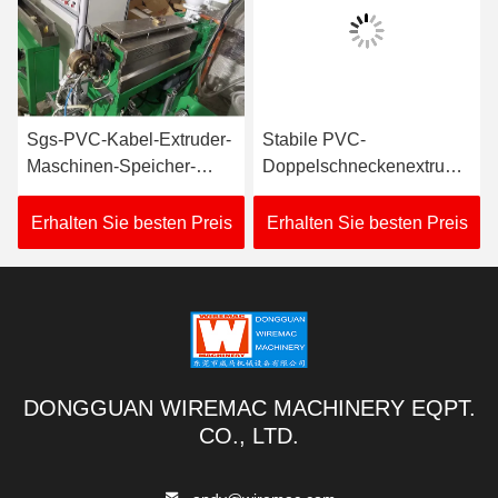
Sgs-PVC-Kabel-Extruder-
Stabile PVC-
Maschinen-Speicher-
Doppelschneckenextruder-
Länge 180m für THW
Maschine 3.75KW
VCT
nehmen Energie auf
Erhalten Sie besten Preis
Erhalten Sie besten Preis
DONGGUAN WIREMAC MACHINERY EQPT.
CO., LTD.