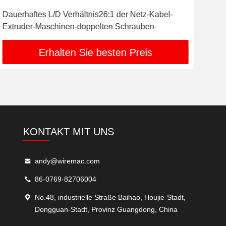
Dauerhaftes L/D Verhältnis26:1 der Netz-Kabel-
CER
Extruder-Maschinen-doppelten Schrauben-
Pro
Erhalten Sie besten Preis
KONTAKT MIT UNS
andy@wiremac.com
86-0769-82706004
No.48, industrielle Straße Baihao, Houjie-Stadt,
Dongguan-Stadt, Provinz Guangdong, China