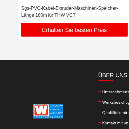
Sgs-PVC-Kabel-Extruder-Maschinen-Speicher-
Länge 180m für THW VCT
Erhalten Sie besten Preis
ÜBER UNS
Unternehmensp
Werksbesichti
Qualitätskontro
Kontakt mit un