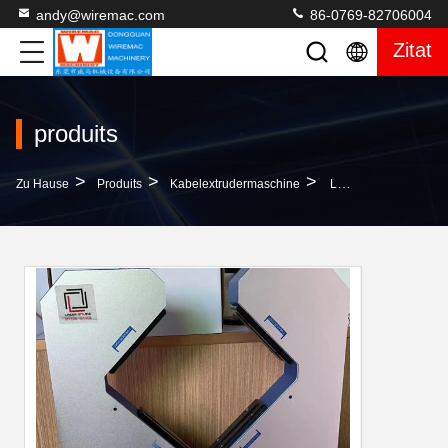
andy@wiremac.com
86-0769-82706004
Zitat
produits
>
>
>
Zu Hause
Produits
Kabelextrudermaschine
Laserdurchmessgerät Mit Zwei Achsen, Großformatiges Messgerät, Messung Des Außendurchmessersystem Für Die Messung Der Ellipse