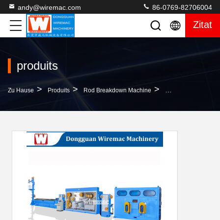
andy@wiremac.com
86-0769-82706004
Zitat
produits
>
>
>
Zu Hause
Produits
Rod Breakdown Machine
Maschine Des Durch