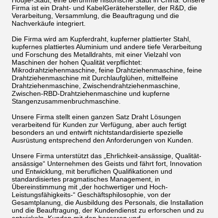
Houjie-Stadt, eine berühmte historische Stadt in China. Unsere
Firma ist ein Draht- und KabelGerätehersteller, der R&D, die
Verarbeitung, Versammlung, die Beauftragung und die
Nachverkäufe integriert.
Die Firma wird am Kupferdraht, kupferner plattierter Stahl,
kupfernes plattiertes Aluminium und andere tiefe Verarbeitung
und Forschung des Metalldrahts, mit einer Vielzahl von
Maschinen der hohen Qualität verpflichtet:
Mikrodrahtziehenmaschine, feine Drahtziehenmaschine, feine
Drahtziehenmaschine mit Durchlaufglühen, mittelfeine
Drahtziehenmaschine, Zwischendrahtziehenmaschine,
Zwischen-RBD-Drahtziehenmaschine und kupferne
Stangenzusammenbruchmaschine.
Unsere Firma stellt einen ganzen Satz Draht Lösungen
verarbeitend für Kunden zur Verfügung, aber auch fertigt
besonders an und entwirft nichtstandardisierte spezielle
Ausrüstung entsprechend den Anforderungen von Kunden.
Unsere Firma unterstützt das „Ehrlichkeit-ansässige, Qualität-
ansässige“ Unternehmen des Geists und fährt fort, Innovation
und Entwicklung, mit beruflichen Qualifikationen und
standardisiertes pragmatisches Management, in
Übereinstimmung mit „der hochwertiger und Hoch-
Leistungsfähigkeits-“ Geschäftsphilosophie, von der
Gesamtplanung, die Ausbildung des Personals, die Installation
und die Beauftragung, der Kundendienst zu erforschen und zu