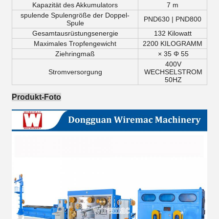
Kapazität des Akkumulators
7 m
spulende Spulengröße der Doppel-
PND630 | PND800
Spule
Gesamtausrüstungsenergie
132 Kilowatt
Maximales Tropfengewicht
2200 KILOGRAMM
Ziehringmaß
× 35 Φ 55
400V
Stromversorgung
WECHSELSTROM
50HZ
Produkt-Foto