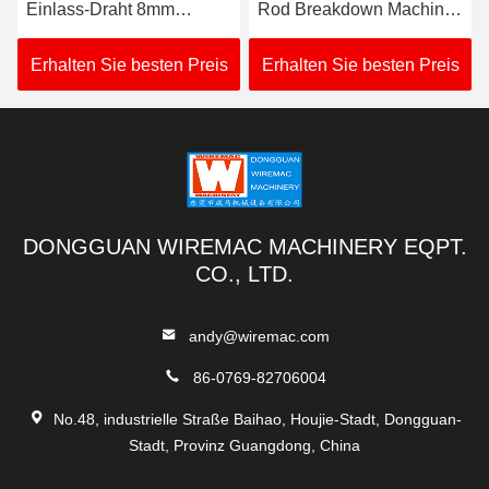
Einlass-Draht 8mm
Rod Breakdown Machine
0.4MPa Rod Breakdown
600m/Min For Wire
Machines 20m/S
Drawing
Erhalten Sie besten Preis
Erhalten Sie besten Preis
DONGGUAN WIREMAC MACHINERY EQPT.
CO., LTD.
andy@wiremac.com
86-0769-82706004
No.48, industrielle Straße Baihao, Houjie-Stadt, Dongguan-
Stadt, Provinz Guangdong, China