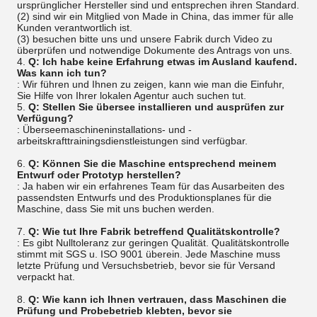
ursprünglicher Hersteller sind und entsprechen ihren Standard.
(2) sind wir ein Mitglied von Made in China, das immer für alle
Kunden verantwortlich ist.
(3) besuchen bitte uns und unsere Fabrik durch Video zu
überprüfen und notwendige Dokumente des Antrags von uns.
4.
Q: Ich habe keine Erfahrung etwas im Ausland kaufend.
Was kann ich tun?
: Wir führen und Ihnen zu zeigen, kann wie man die Einfuhr,
Sie Hilfe von Ihrer lokalen Agentur auch suchen tut.
5.
Q: Stellen Sie übersee installieren und ausprüfen zur
Verfügung?
: Überseemaschineninstallations- und -
arbeitskrafttrainingsdienstleistungen sind verfügbar.
6.
Q: Können Sie die Maschine entsprechend meinem
Entwurf oder Prototyp herstellen?
: Ja haben wir ein erfahrenes Team für das Ausarbeiten des
passendsten Entwurfs und des Produktionsplanes für die
Maschine, dass Sie mit uns buchen werden.
7.
Q: Wie tut Ihre Fabrik betreffend Qualitätskontrolle?
: Es gibt Nulltoleranz zur geringen Qualität. Qualitätskontrolle
stimmt mit SGS u. ISO 9001 überein. Jede Maschine muss
letzte Prüfung und Versuchsbetrieb, bevor sie für Versand
verpackt hat.
8.
Q: Wie kann ich Ihnen vertrauen, dass Maschinen die
Prüfung und Probebetrieb klebten, bevor sie