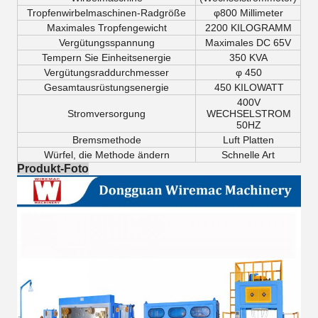
Tropfenwirbelmaschinen-Radgröße
φ800 Millimeter
Maximales Tropfengewicht
2200 KILOGRAMM
Vergütungsspannung
Maximales DC 65V
Tempern Sie Einheitsenergie
350 KVA
Vergütungsraddurchmesser
φ 450
Gesamtausrüstungsenergie
450 KILOWATT
400V
Stromversorgung
WECHSELSTROM
50HZ
Bremsmethode
Luft Platten
Würfel, die Methode ändern
Schnelle Art
Produkt-Foto