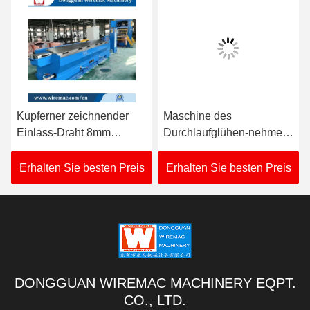
Kupferner zeichnender
Maschine des
Einlass-Draht 8mm
Durchlaufglühen-nehmen
0.4MPa Rod Breakdown
nass Draht-RBD mit
Machines 20m/S
doppelter Spule auf
Erhalten Sie besten Preis
Erhalten Sie besten Preis
DONGGUAN WIREMAC MACHINERY EQPT.
CO., LTD.