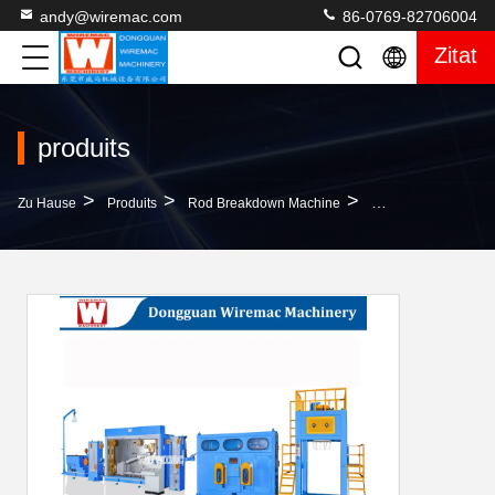
andy@wiremac.com
86-0769-82706004
Zitat
produits
>
>
>
Zu Hause
Produits
Rod Breakdown Machine
400V Wechselstrom