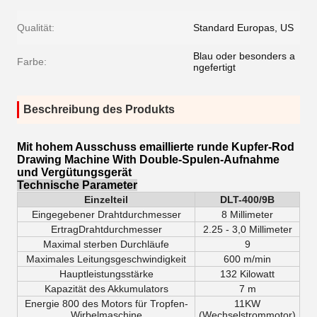
Qualität:
Standard Europas, US
Blau oder besonders a
Farbe:
ngefertigt
Beschreibung des Produkts
Mit hohem Ausschuss emaillierte runde Kupfer-Rod
Drawing Machine With Double-Spulen-Aufnahme
und Vergütungsgerät
Technische Parameter
Einzelteil
DLT-400/9B
Eingegebener Drahtdurchmesser
8 Millimeter
ErtragDrahtdurchmesser
2.25 -
3,0 Millimeter
Maximal sterben Durchläufe
9
Maximales Leitungsgeschwindigkeit
600 m/min
Hauptleistungsstärke
132 Kilowatt
Kapazität des Akkumulators
7 m
Energie 800 des Motors für Tropfen-
11KW
Wirbelmaschine
(Wechselstrommotor)