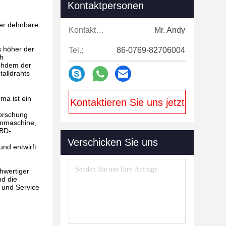
Kontaktpersonen
der dehnbare
Kontaktpersonen:
Mr. Andy
s höher der
Tel.:
86-0769-82706004
ch
achdem der
talldrahts
ma ist ein
Kontaktieren Sie uns jetzt
Forschung
henmaschine,
RBD-
Verschicken Sie uns
und entwirft
d
hwertiger
nd die
 und Service