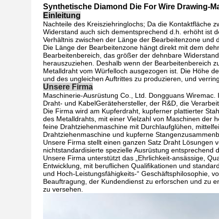
Synthetische Diamond Die For Wire Drawing-Ma
Einleitung
Nachteile des Kreisziehringlochs; Da die Kontaktfläch
Widerstand auch sich dementsprechend d.h. erhöht ist 
Verhältnis zwischen der Länge der Bearbeitenzone und
Die Länge der Bearbeitenzone hängt direkt mit dem deh
Bearbeitenbereich, das größer der dehnbare Widerstand
herauszuziehen. Deshalb wenn der Bearbeitenbereich zu
Metalldraht vom Würfelloch ausgezogen ist. Die Höhe des 
und des ungleichen Auftrittes zu produzieren, und verri
Unsere Firma
Maschinerie-Ausrüstung Co., Ltd. Dongguans Wiremac. Ist
Draht- und KabelGerätehersteller, der R&D, die Verarbei
Die Firma wird am Kupferdraht, kupferner plattierter Sta
des Metalldrahts, mit einer Vielzahl von Maschinen der 
feine Drahtziehenmaschine mit Durchlaufglühen, mitte
Drahtziehenmaschine und kupferne Stangenzusammenb
Unsere Firma stellt einen ganzen Satz Draht Lösungen ve
nichtstandardisierte spezielle Ausrüstung entsprechend
Unsere Firma unterstützt das „Ehrlichkeit-ansässige, Qua
Entwicklung, mit beruflichen Qualifikationen und stand
und Hoch-Leistungsfähigkeits-“ Geschäftsphilosophie, vo
Beauftragung, der Kundendienst zu erforschen und zu en
zu versehen.