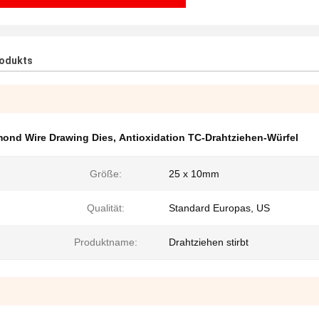
rodukts
mond Wire Drawing Dies
,
Antioxidation TC-Drahtziehen-Würfel
Größe:
25 x 10mm
Qualität:
Standard Europas, US
Produktname:
Drahtziehen stirbt