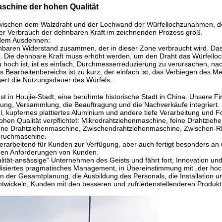
schine der hohen Qualität
e zwischen dem Walzdraht und der Lochwand der Würfellochzunahmen, 
der Verbrauch der dehnbaren Kraft im zeichnenden Prozess groß.
 dem Ausdehnen:
nbaren Widerstand zusammen, der in dieser Zone verbraucht wird. Da
. Die dehnbare Kraft muss erhöht werden, um den Draht das Würfello
 hoch ist, ist es einfach, Durchmesserreduzierung zu verursachen, n
Bearbeitenbereichs ist zu kurz, der einfach ist, das Verbiegen des Me
ngert die Nutzungsdauer des Würfels.
 in Houjie-Stadt, eine berühmte historische Stadt in China. Unsere Fir
tung, Versammlung, die Beauftragung und die Nachverkäufe integriert.
hl, kupfernes plattiertes Aluminium und andere tiefe Verarbeitung und 
hohen Qualität verpflichtet: Mikrodrahtziehenmaschine, feine Drahtzie
lfeine Drahtziehenmaschine, Zwischendrahtziehenmaschine, Zwischen-
ruchmaschine.
rarbeitend für Kunden zur Verfügung, aber auch fertigt besonders an 
 den Anforderungen von Kunden.
lität-ansässige“ Unternehmen des Geists und fährt fort, Innovation un
ardisiertes pragmatisches Management, in Übereinstimmung mit „der hoc
n der Gesamtplanung, die Ausbildung des Personals, die Installation u
twickeln, Kunden mit den besseren und zufriedenstellenderen Produkt