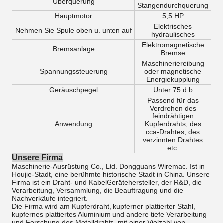
Überquerung
Stangendurchquerung
Hauptmotor
5,5 HP
Elektrisches
Nehmen Sie Spule oben u. unten auf
hydraulisches
Elektromagnetische
Bremsanlage
Bremse
Maschineriereibung
Spannungssteuerung
oder magnetische
Energiekupplung
Geräuschpegel
Unter 75 d.b
Passend für das
Verdrehen des
feindrähtigen
Anwendung
Kupferdrahts, des
cca-Drahtes, des
verzinnten Drahtes
etc.
Unsere Firma
Maschinerie-Ausrüstung Co., Ltd. Dongguans Wiremac. Ist in
Houjie-Stadt, eine berühmte historische Stadt in China. Unsere
Firma ist ein Draht- und KabelGerätehersteller, der R&D, die
Verarbeitung, Versammlung, die Beauftragung und die
Nachverkäufe integriert.
Die Firma wird am Kupferdraht, kupferner plattierter Stahl,
kupfernes plattiertes Aluminium und andere tiefe Verarbeitung
und Forschung des Metalldrahts, mit einer Vielzahl von