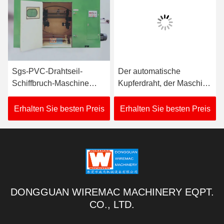
Sgs-PVC-Drahtseil-
Der automatische
Schiffbruch-Maschine
Kupferdraht, der Maschine
20HP manueller Spulen-
3350KG bündelt,
Aufzug Wechselstroms
schießen Höhe 850mm in
Erhalten Sie besten Preis
Erhalten Sie besten Preis
die Höhe
DONGGUAN WIREMAC MACHINERY EQPT.
CO., LTD.