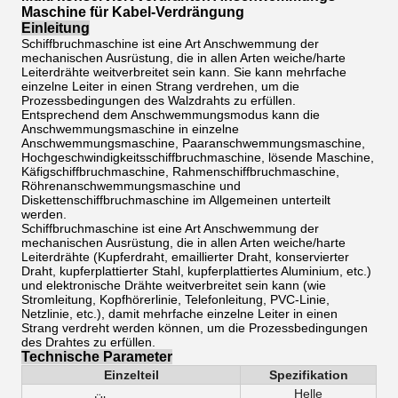
Maschine für Kabel-Verdrängung
Einleitung
Schiffbruchmaschine ist eine Art Anschwemmung der
mechanischen Ausrüstung, die in allen Arten weiche/harte
Leiterdrähte weitverbreitet sein kann. Sie kann mehrfache
einzelne Leiter in einen Strang verdrehen, um die
Prozessbedingungen des Walzdrahts zu erfüllen.
Entsprechend dem Anschwemmungsmodus kann die
Anschwemmungsmaschine in einzelne
Anschwemmungsmaschine, Paaranschwemmungsmaschine,
Hochgeschwindigkeitsschiffbruchmaschine, lösende Maschine,
Käfigschiffbruchmaschine, Rahmenschiffbruchmaschine,
Röhrenanschwemmungsmaschine und
Diskettenschiffbruchmaschine im Allgemeinen unterteilt
werden.
Schiffbruchmaschine ist eine Art Anschwemmung der
mechanischen Ausrüstung, die in allen Arten weiche/harte
Leiterdrähte (Kupferdraht, emaillierter Draht, konservierter
Draht, kupferplattierter Stahl, kupferplattiertes Aluminium, etc.)
und elektronische Drähte weitverbreitet sein kann (wie
Stromleitung, Kopfhörerlinie, Telefonleitung, PVC-Linie,
Netzlinie, etc.), damit mehrfache einzelne Leiter in einen
Strang verdreht werden können, um die Prozessbedingungen
des Drahtes zu erfüllen.
Technische Parameter
Einzelteil
Spezifikation
Helle