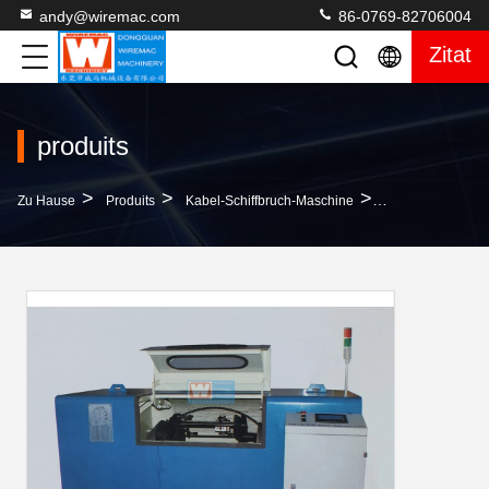
andy@wiremac.com
86-0769-82706004
Zitat
produits
>
>
>
Zu Hause
Produits
Kabel-Schiffbruch-Maschine
Draht-Schiffbruc