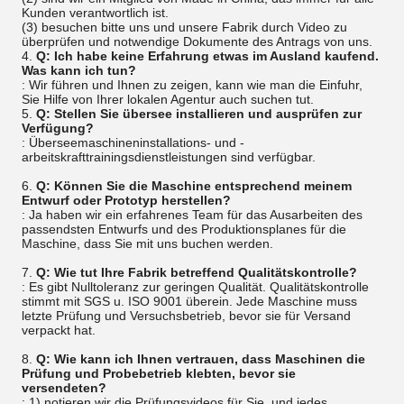
Kunden verantwortlich ist.
(3) besuchen bitte uns und unsere Fabrik durch Video zu
überprüfen und notwendige Dokumente des Antrags von uns.
4.
Q: Ich habe keine Erfahrung etwas im Ausland kaufend.
Was kann ich tun?
: Wir führen und Ihnen zu zeigen, kann wie man die Einfuhr,
Sie Hilfe von Ihrer lokalen Agentur auch suchen tut.
5.
Q: Stellen Sie übersee installieren und ausprüfen zur
Verfügung?
: Überseemaschineninstallations- und -
arbeitskrafttrainingsdienstleistungen sind verfügbar.
6.
Q: Können Sie die Maschine entsprechend meinem
Entwurf oder Prototyp herstellen?
: Ja haben wir ein erfahrenes Team für das Ausarbeiten des
passendsten Entwurfs und des Produktionsplanes für die
Maschine, dass Sie mit uns buchen werden.
7.
Q: Wie tut Ihre Fabrik betreffend Qualitätskontrolle?
: Es gibt Nulltoleranz zur geringen Qualität. Qualitätskontrolle
stimmt mit SGS u. ISO 9001 überein. Jede Maschine muss
letzte Prüfung und Versuchsbetrieb, bevor sie für Versand
verpackt hat.
8.
Q: Wie kann ich Ihnen vertrauen, dass Maschinen die
Prüfung und Probebetrieb klebten, bevor sie
versendeten?
: 1) notieren wir die Prüfungsvideos für Sie, und jedes