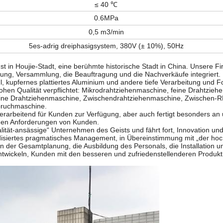
≤ 40 ℃
0.6MPa
0,5 m3/min
5es-adrig dreiphasigsystem, 380V (± 10%), 50Hz
 in Houjie-Stadt, eine berühmte historische Stadt in China. Unsere Fir
tung, Versammlung, die Beauftragung und die Nachverkäufe integriert.
hl, kupfernes plattiertes Aluminium und andere tiefe Verarbeitung und 
hohen Qualität verpflichtet: Mikrodrahtziehenmaschine, feine Drahtzie
lfeine Drahtziehenmaschine, Zwischendrahtziehenmaschine, Zwischen-
ruchmaschine.
rarbeitend für Kunden zur Verfügung, aber auch fertigt besonders an 
 den Anforderungen von Kunden.
lität-ansässige“ Unternehmen des Geists und fährt fort, Innovation un
ardisiertes pragmatisches Management, in Übereinstimmung mit „der hoc
n der Gesamtplanung, die Ausbildung des Personals, die Installation u
twickeln, Kunden mit den besseren und zufriedenstellenderen Produkt