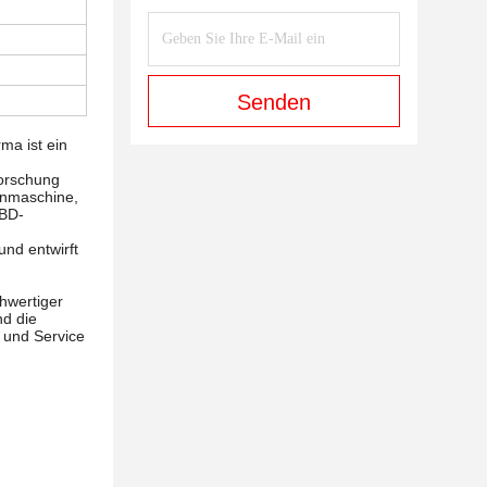
Senden
ma ist ein
Forschung
henmaschine,
RBD-
und entwirft
d
hwertiger
nd die
 und Service