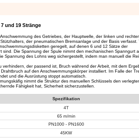
 7 und 19 Stränge
nschwemmung des Getriebes, der Hauptwelle, der linken und rechte
ützhalters, der pneumatischen Bremsanlage und der Basis verfasst. 
Anschwemmungsdisketten geregelt, auf denen 6 und 12 Sätze der
ert sind. Die Spannung der Spule nimmt den mechanischen Spanngurt a
e Spannung des Lohns weg sichergestellt, indem man manuell die Rei
verhindern, der passend ist, Bruch während der Arbeit, mit dem Erge
ür Drahtbruch auf den Anschwemmungskörper installiert. Im Falle der T
ndet und die Ausrüstung stoppt automatisch.
ngskäfig nimmt die Struktur des manuellen Schlüssels den verlegte
hernde Fähigkeit hat, Sicherheit sicherzustellen.
Spezifikation
4T
65 m/min
PN1000 - PN1600
45KW