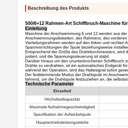
Beschreibung des Produkts
500/6+12 Rahmen-Art Schiffbruch-Maschine für
Einleitung
Maschine der Anschwemmung 6 und 12 werden aus der A
Anschwemmungsdisketten, des Rahmens, des vorderen St
Vierteilungsrahmen werden auf den linken und rechten 
Spannvorrichtungen der Spule beziehungsweise installi
Entsprechend der Größe des Drahtdurchmessers, wird di
justiert, und die Spannungssteuerung ist stabil.
Darüber hinaus um den ununterbrochenen Schiffbruch zu 
Drähte zu verdrahten, ist ein automatisches Endgerät f
während der Operation, wird das Haltesignal sofort gese
Der festklemmende Modus der Drahtspule im Anschwemmu
fahrend, um die Drahtspule festzuziehen an, die selbstsic
Technische Parameter
Einzelteil
Höchstlastkapazität
Maximale Aufnahmegeschwindigkeit
Spezifikation der Aufwickelspule
Hauptantriebsleistungsstärke