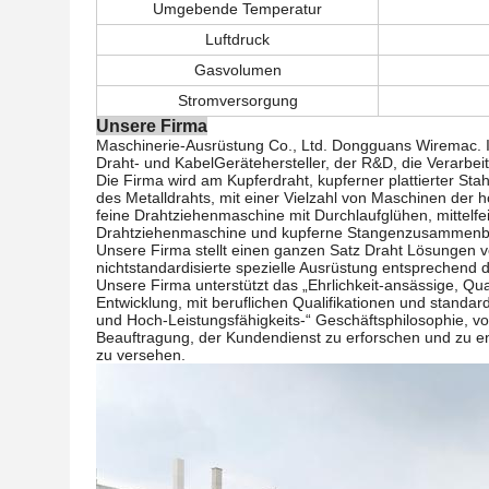
Umgebende Temperatur
Luftdruck
Gasvolumen
Stromversorgung
Unsere Firma
Maschinerie-Ausrüstung Co., Ltd. Dongguans Wiremac. Ist
Draht- und KabelGerätehersteller, der R&D, die Verarbei
Die Firma wird am Kupferdraht, kupferner plattierter Sta
des Metalldrahts, mit einer Vielzahl von Maschinen der 
feine Drahtziehenmaschine mit Durchlaufglühen, mitte
Drahtziehenmaschine und kupferne Stangenzusammenb
Unsere Firma stellt einen ganzen Satz Draht Lösungen ve
nichtstandardisierte spezielle Ausrüstung entsprechend
Unsere Firma unterstützt das „Ehrlichkeit-ansässige, Qua
Entwicklung, mit beruflichen Qualifikationen und stand
und Hoch-Leistungsfähigkeits-“ Geschäftsphilosophie, vo
Beauftragung, der Kundendienst zu erforschen und zu en
zu versehen.