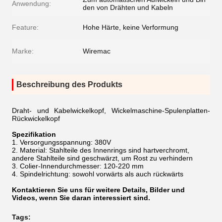
Anwendung:
den von Drähten und Kabeln
Feature:
Hohe Härte, keine Verformung
Marke:
Wiremac
Beschreibung des Produkts
Draht- und Kabelwickelkopf, Wickelmaschine-Spulenplatten-
Rückwickelkopf
Spezifikation
1. Versorgungsspannung: 380V
2. Material: Stahlteile des Innenrings sind hartverchromt,
andere Stahlteile sind geschwärzt, um Rost zu verhindern
3. Colier-Innendurchmesser: 120-220 mm
4. Spindelrichtung: sowohl vorwärts als auch rückwärts
Kontaktieren Sie uns für weitere Details, Bilder und
Videos, wenn Sie daran interessiert sind.
Tags: