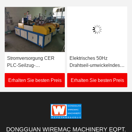
Stromversorgung CER
Elektrisches 50Hz
PLC-Seilzug-
Drahtseil-umwickelndes
umwickelnde Maschinen-
Ausrüstungs-
Winde Wechselstroms
pneumatisches
Erhalten Sie besten Preis
Erhalten Sie besten Preis
380V
Festklemmen
DONGGUAN WIREMAC MACHINERY EQPT.