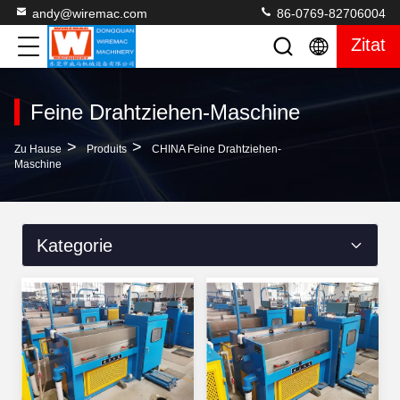
andy@wiremac.com
86-0769-82706004
Zitat
Feine Drahtziehen-Maschine
>
>
Zu Hause
Produits
CHINA Feine Drahtziehen-
Maschine
Kategorie