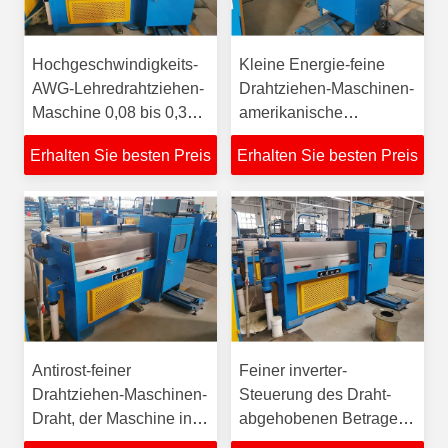
Hochgeschwindigkeits-
Kleine Energie-feine
AWG-Lehredrahtziehen-
Drahtziehen-Maschinen-
Maschine 0,08 bis 0,32
amerikanische
Millimeter für die Kabel-
Drahtstärke 28 bis 40
Erhalten Sie besten Preis
Erhalten Sie besten Preis
Herstellung
Antirost-feiner
Feiner inverter-
Drahtziehen-Maschinen-
Steuerung des Draht-
Draht, der Maschine in
abgehobenen Betrages
der hohen
Doppelder maschinen-