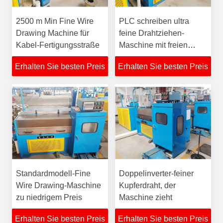
2500 m Min Fine Wire
PLC schreiben ultra
Drawing Machine für
feine Drahtziehen-
Kabel-Fertigungsstraße
Maschine mit freien
Teilen
Erhalten Sie besten Preis
Erhalten Sie besten Preis
Standardmodell-Fine
Doppelinverter-feiner
Wire Drawing-Maschine
Kupferdraht, der
zu niedrigem Preis
Maschine zieht
Erhalten Sie besten Preis
Erhalten Sie besten Preis