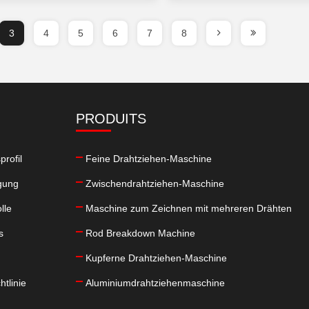
3
4
5
6
7
8
PRODUITS
rofil
Feine Drahtziehen-Maschine
gung
Zwischendrahtziehen-Maschine
lle
Maschine zum Zeichnen mit mehreren Drähten
s
Rod Breakdown Machine
Kupferne Drahtziehen-Maschine
htlinie
Aluminiumdrahtziehenmaschine