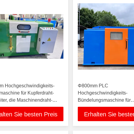
 Hochgeschwindigkeits-
Φ800mm PLC
aschine für Kupferdraht-
Hochgeschwindigkeits-
iter, die Maschinendraht-
Bündelungsmaschine für
 herstellen
Kupferdraht-Kerndraht ge
alten Sie besten Preis
Erhalten Sie beste
Kabelherstellungsmaschi