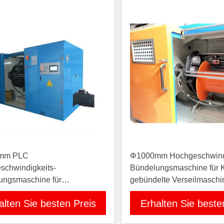
mm PLC
Φ1000mm Hochgeschwindi
schwindigkeits-
Bündelungsmaschine für 
ungsmaschine für
gebündelte Verseilmaschi
raht-Kerndraht gebündeltes
Kabelherstellungsausrüst
alten Sie besten Preis
Erhalten Sie beste
das Maschinendraht-
maschine herstellt