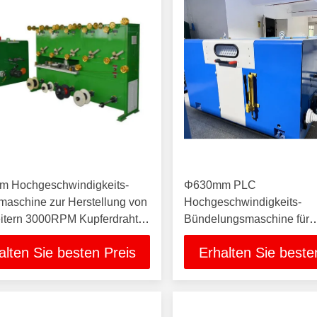
 Hochgeschwindigkeits-
Φ630mm PLC
maschine zur Herstellung von
Hochgeschwindigkeits-
eitern 3000RPM Kupferdraht-
Bündelungsmaschine für
-Verseilmaschine
Kupferdraht-Kerndraht ge
alten Sie besten Preis
Erhalten Sie beste
Kabelherstellungsmaschi