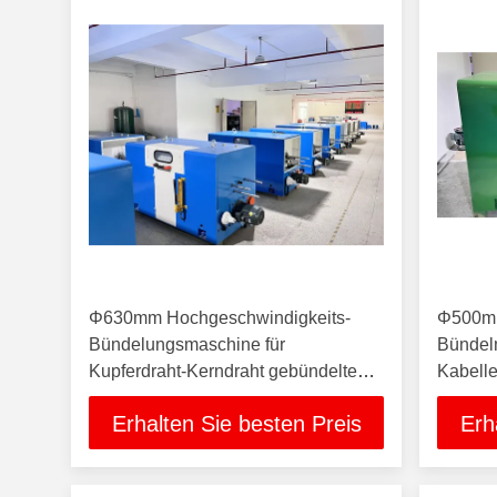
Φ630mm Hochgeschwindigkeits-
Φ500mm
Bündelungsmaschine für
Bündelm
Kupferdraht-Kerndraht gebündelte
Kabelle
Kabelherstellungsmaschine
Bündler
Erhalten Sie besten Preis
Erh