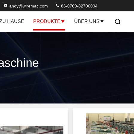
andy@wiremac.com
86-0769-82706004
ZU HAUSE
PRODUKTE
ÜBER UNS
aschine