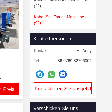
Kabel-Umwickelnde Maschine
(22)
Kabel-Schiffbruch-Maschine
(92)
Kabelextrudermaschine
(176)
Kontaktpersonen
Drahtziehen Stirbt
(18)
Kontaktpersonen:
Mr. Andy
Draht-Spulen-Spule
(16)
Tel.:
86-0769-82706004
Drahtziehen-Maschinen-
Ersatzteile
(6)
bündelte
Kupferner Rod Casting Machine
Kontaktieren Sie uns jetzt
n Preis
ne
(11)
Verschicken Sie uns