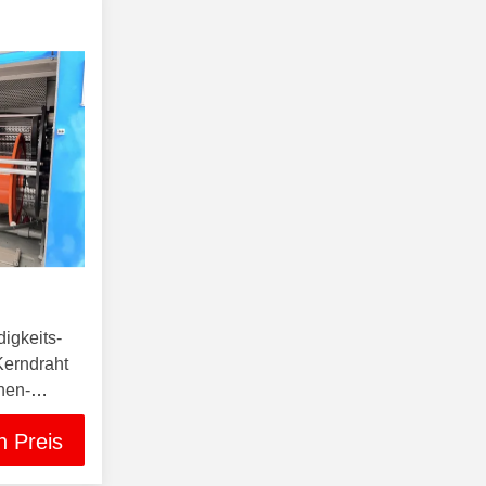
gkeits-
Kerndraht
nen-
ung
n Preis