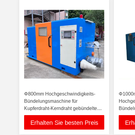
Φ800mm Hochgeschwindigkeits-
Φ1000
Bündelungsmaschine für
Hochge
Kupferdraht-Kerndraht gebündelte
Bündel
Kabelherstellungsmaschine
Kupferd
Erhalten Sie besten Preis
Erh
Kabel, 
Verseil