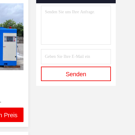
Senden
bündelte
n Preis
ne