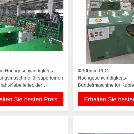
 Hochgeschwindigkeits-
Φ300mm PLC-
ungsmaschine für superfeinen
Hochgeschwindigkeits-
raht-Kabelleiter, der
Bündelmaschine für Kupfe
endraht-Bündeler herstellt
Kabelleiter, die Maschinen
alten Sie besten Preis
Erhalten Sie beste
Bündler herstellen