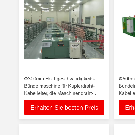
Φ300mm Hochgeschwindigkeits-
Φ500mm
Bündelmaschine für Kupferdraht-
Bündel
Kabelleiter, die Maschinendraht-
Kabell
Bündler herstellen
Bündel
Erhalten Sie besten Preis
Erh