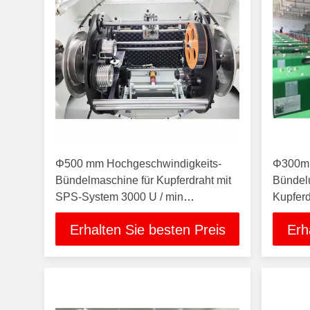
Φ500 mm Hochgeschwindigkeits-
Φ300mm
Bündelmaschine für Kupferdraht mit
Bündel
SPS-System 3000 U / min
Kupferd
gebündelte Kabelleiter-
Maschin
Erhalten Sie besten Preis
Erh
Herstellungsmaschine