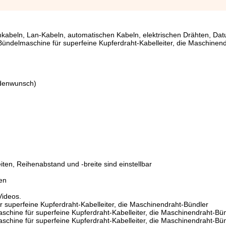
mkabeln, Lan-Kabeln, automatischen Kabeln, elektrischen Drähten, Da
delmaschine für superfeine Kupferdraht-Kabelleiter, die Maschinend
m
ndenwunsch)
ten, Reihenabstand und -breite sind einstellbar
en
Videos.
uperfeine Kupferdraht-Kabelleiter, die Maschinendraht-Bündler
hine für superfeine Kupferdraht-Kabelleiter, die Maschinendraht-Bü
hine für superfeine Kupferdraht-Kabelleiter, die Maschinendraht-Bü