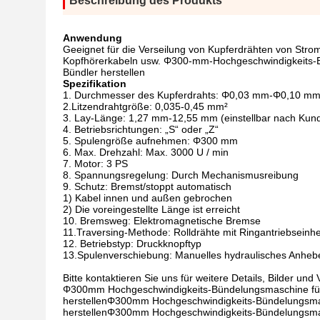
Beschreibung des Produkts
Anwendung
Geeignet für die Verseilung von Kupferdrähten von Stro
Kopfhörerkabeln usw. Φ300-mm-Hochgeschwindigkeits-Bün
Bündler herstellen
Spezifikation
1. Durchmesser des Kupferdrahts: Φ0,03 mm-Φ0,10 m
2.Litzendrahtgröße: 0,035-0,45 mm²
3. Lay-Länge: 1,27 mm-12,55 mm (einstellbar nach Ku
4. Betriebsrichtungen: „S“ oder „Z“
5. Spulengröße aufnehmen: Φ300 mm
6. Max. Drehzahl: Max. 3000 U / min
7. Motor: 3 PS
8. Spannungsregelung: Durch Mechanismusreibung
9. Schutz: Bremst/stoppt automatisch
1) Kabel innen und außen gebrochen
2) Die voreingestellte Länge ist erreicht
10. Bremsweg: Elektromagnetische Bremse
11.Traversing-Methode: Rolldrähte mit Ringantriebseinhei
12. Betriebstyp: Druckknopftyp
13.Spulenverschiebung: Manuelles hydraulisches Anheb
Bitte kontaktieren Sie uns für weitere Details, Bilder und 
Φ300mm Hochgeschwindigkeits-Bündelungsmaschine für s
herstellenΦ300mm Hochgeschwindigkeits-Bündelungsmasc
herstellenΦ300mm Hochgeschwindigkeits-Bündelungsmasc