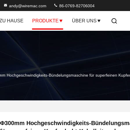
andy@wiremac.com
86-0769-82706004
ZU HAUSE
PRODUKTE
ÜBER UNS
m Hochgeschwindigkeits-Bündelungsmaschine für superfeinen Kupferdra
Φ300mm Hochgeschwindigkeits-Bündelungsm