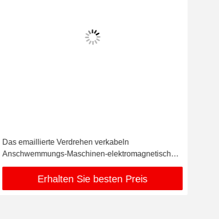
Das emaillierte Verdrehen verkabeln
Dra
Anschwemmungs-Maschinen-elektromagnetische
0.45
Bremse 1600KG
Erhalten Sie besten Preis