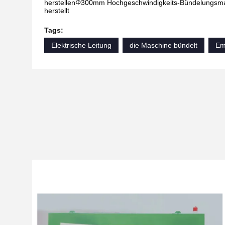
herstellenΦ300mm Hochgeschwindigkeits-Bündelungsmasc
herstellt
Tags:
Elektrische Leitung
die Maschine bündelt
Em