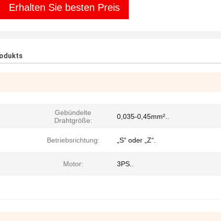
Erhalten Sie besten Preis
rodukts
Gebündelte
0,035-0,45mm²..
Drahtgröße:
Betriebsrichtung:
„S“ oder „Z“.
Motor:
3PS..