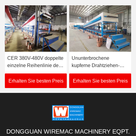
CER 380V-480V doppelte
Ununterbrochene
einzelne Reihenlinie der
kupferne Drahtziehen-
Kupferdraht-
Maschine SGS 3 Phasen-
konservierenden
Antiverschleißpraktische
Erhalten Sie besten Preis
Erhalten Sie besten Preis
Maschine
DONGGUAN WIREMAC MACHINERY EQPT.