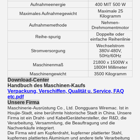
Aufnahmeenergie
400 MIT 500 W
Maximale 25
Maximales Aufnahmegewicht
Kilogramm
Nehmen-
Aufnahmemethode
Drehmomentmotor
Doppelte oder
Reihe-spurig
einfache Reihenlinie
Wechselstrom
Stromversorgung
380V-480V,
50Hz/60Hz
21800 x 1500W x
Maschinenmaß
1800H Millimeter
Maschinengewicht
3500 Kilogramm
Download-Center
Handbuch des Maschinen-Kaufs
Verpackung, Verschiffen, Qualität u. Service, FAQ
etc.pdf
Unsere Firma
Maschinerie-Ausrüstung Co., Ltd. Dongguans Wiremac. Ist in
Houjie-Stadt, eine berühmte historische Stadt in China. Unsere
Firma ist ein Draht- und KabelGerätehersteller, der R&D, die
Verarbeitung, Versammlung, die Beauftragung und die
Nachverkäufe integriert.
Die Firma wird am Kupferdraht, kupferner plattierter Stahl,
kupfernes plattiertes Aluminium und andere tiefe Verarbeitung