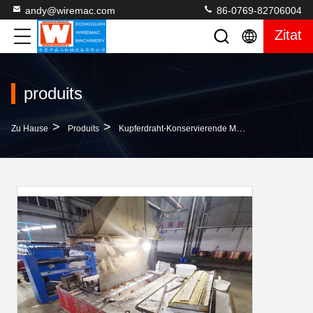
andy@wiremac.com
86-0769-82706004
Zitat
produits
>
>
>
Zu Hause
Produits
Kupferdraht-Konservierende Maschine
Konser