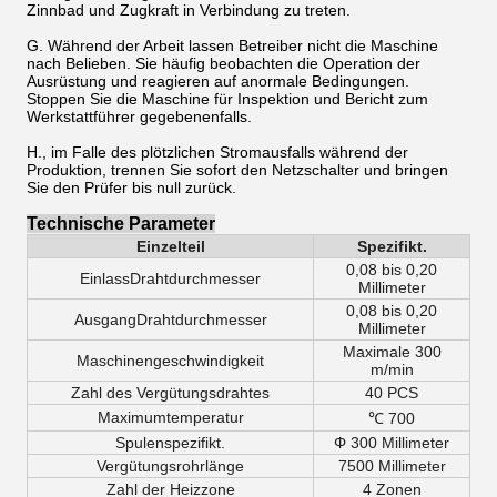
Zinnbad und Zugkraft in Verbindung zu treten.
G. Während der Arbeit lassen Betreiber nicht die Maschine
nach Belieben. Sie häufig beobachten die Operation der
Ausrüstung und reagieren auf anormale Bedingungen.
Stoppen Sie die Maschine für Inspektion und Bericht zum
Werkstattführer gegebenenfalls.
H., im Falle des plötzlichen Stromausfalls während der
Produktion, trennen Sie sofort den Netzschalter und bringen
Sie den Prüfer bis null zurück.
Technische Parameter
Einzelteil
Spezifikt.
0,08 bis 0,20
EinlassDrahtdurchmesser
Millimeter
0,08 bis 0,20
Ausgang
Drahtdurchmesser
Millimeter
Maximale 300
Maschinengeschwindigkeit
m/min
Zahl des Vergütungsdrahtes
40 PCS
Maximumtemperatur
℃ 700
Spulenspezifikt.
Φ 300 Millimeter
Vergütungsrohrlänge
7500 Millimeter
Zahl der Heizzone
4 Zonen