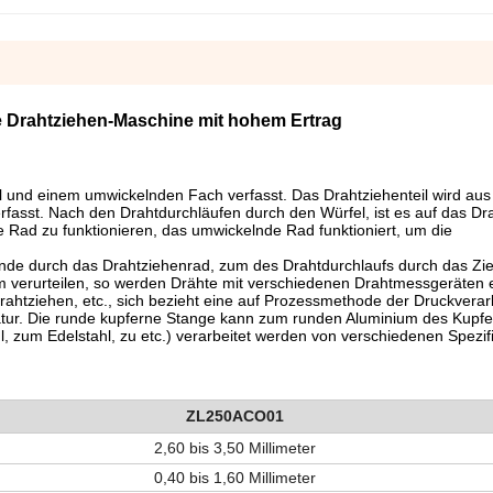
 Drahtziehen-Maschine mit hohem Ertrag
l und einem umwickelnden Fach verfasst. Das Drahtziehenteil wird au
rfasst. Nach den Drahtdurchläufen durch den Würfel, ist es auf das Dr
Rad zu funktionieren, das umwickelnde Rad funktioniert, um die
unde durch das Drahtziehenrad, zum des Drahtdurchlaufs durch das Zi
 verurteilen, so werden Drähte mit verschiedenen Drahtmessgeräten e
rahtziehen, etc., sich bezieht eine auf Prozessmethode der Druckverar
atur. Die runde kupferne Stange kann zum runden Aluminium des Kupfe
hl, zum Edelstahl, zu etc.) verarbeitet werden von verschiedenen Spezif
ZL250ACO01
2,60 bis 3,50 Millimeter
0,40 bis 1,60 Millimeter