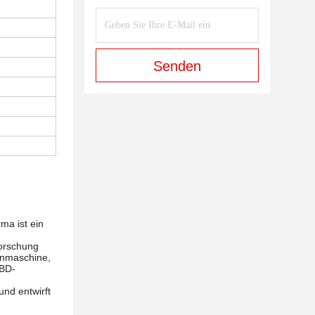
Senden
ma ist ein
Forschung
henmaschine,
RBD-
und entwirft
d