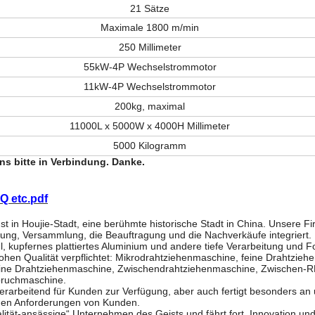
21 Sätze
Maximale 1800 m/min
250 Millimeter
55kW-4P Wechselstrommotor
11kW-4P Wechselstrommotor
200kg, maximal
11000L x 5000W x 4000H Millimeter
5000 Kilogramm
ns bitte in Verbindung. Danke.
AQ etc.pdf
 in Houjie-Stadt, eine berühmte historische Stadt in China. Unsere Fir
tung, Versammlung, die Beauftragung und die Nachverkäufe integriert.
hl, kupfernes plattiertes Aluminium und andere tiefe Verarbeitung und 
hohen Qualität verpflichtet: Mikrodrahtziehenmaschine, feine Drahtzie
lfeine Drahtziehenmaschine, Zwischendrahtziehenmaschine, Zwischen-
ruchmaschine.
rarbeitend für Kunden zur Verfügung, aber auch fertigt besonders an 
 den Anforderungen von Kunden.
lität-ansässige“ Unternehmen des Geists und fährt fort, Innovation un