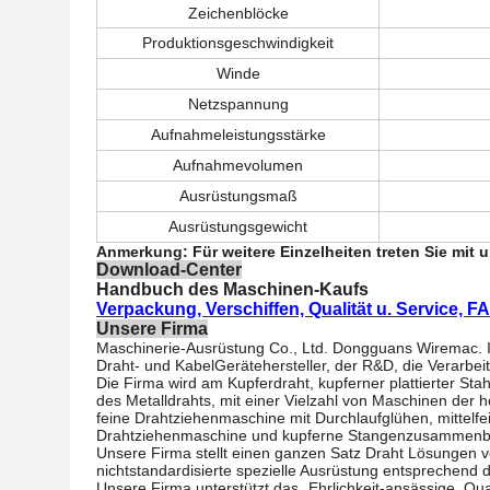
Zeichenblöcke
Produktionsgeschwindigkeit
Winde
Netzspannung
Aufnahmeleistungsstärke
Aufnahmevolumen
Ausrüstungsmaß
Ausrüstungsgewicht
Anmerkung: Für weitere Einzelheiten treten Sie mit u
Download-Center
Handbuch des Maschinen-Kaufs
Verpackung, Verschiffen, Qualität u. Service, F
Unsere Firma
Maschinerie-Ausrüstung Co., Ltd. Dongguans Wiremac. Ist
Draht- und KabelGerätehersteller, der R&D, die Verarbei
Die Firma wird am Kupferdraht, kupferner plattierter Sta
des Metalldrahts, mit einer Vielzahl von Maschinen der 
feine Drahtziehenmaschine mit Durchlaufglühen, mitte
Drahtziehenmaschine und kupferne Stangenzusammenb
Unsere Firma stellt einen ganzen Satz Draht Lösungen ve
nichtstandardisierte spezielle Ausrüstung entsprechend
Unsere Firma unterstützt das „Ehrlichkeit-ansässige, Qua