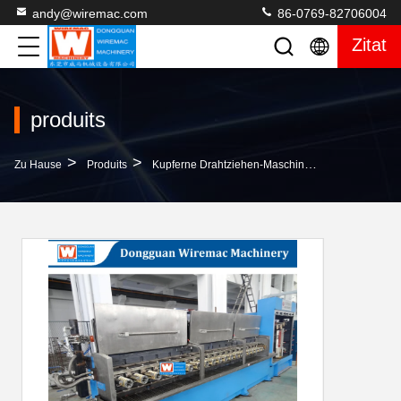
andy@wiremac.com
86-0769-82706004
Zitat
produits
>
>
>
Zu Hause
Produits
Kupferne Drahtziehen-Maschine
Multi Maschi