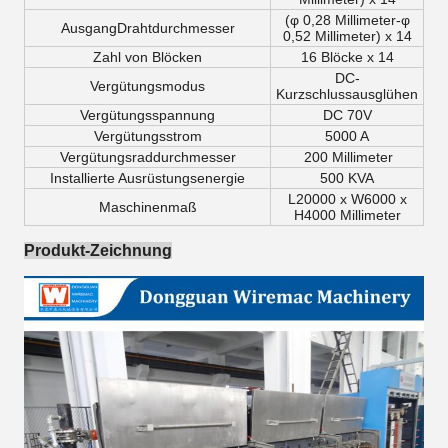
(φ 0,28 Millimeter-φ
AusgangDrahtdurchmesser
0,52 Millimeter) x 14
Zahl von Blöcken
16 Blöcke x 14
DC-
Vergütungsmodus
Kurzschlussausglühen
Vergütungsspannung
DC 70V
Vergütungsstrom
5000 A
Vergütungsraddurchmesser
200 Millimeter
Installierte Ausrüstungsenergie
500 KVA
L20000 x W6000 x
Maschinenmaß
H4000 Millimeter
Produkt-Zeichnung