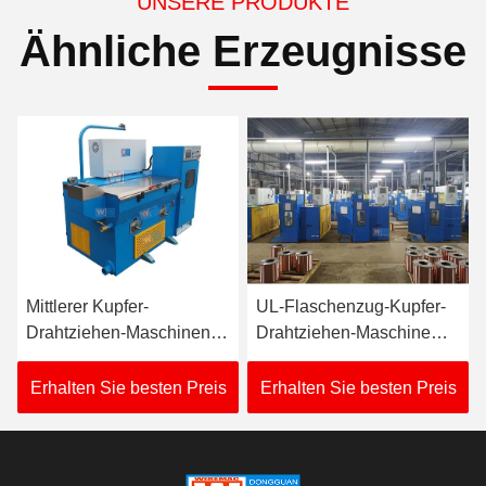
UNSERE PRODUKTE
Ähnliche Erzeugnisse
Mittlerer Kupfer-
UL-Flaschenzug-Kupfer-
Drahtziehen-Maschinen-
Drahtziehen-Maschine
ge
Ausgang 0.17-0.7MM
2500m/Min Spray Type
Wechselstrom-380V
Lubrication
Erhalten Sie besten Preis
Erhalten Sie besten Preis