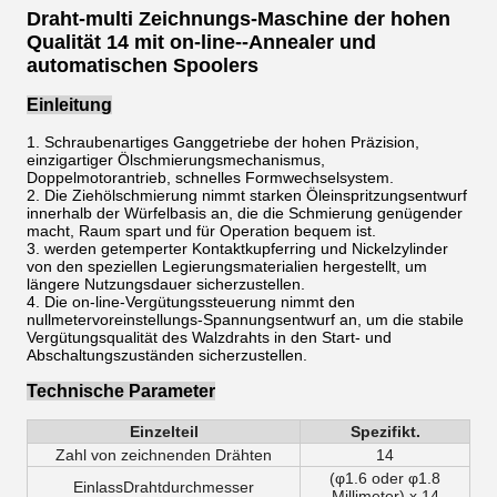
Draht-multi Zeichnungs-Maschine der hohen
Qualität 14 mit on-line--Annealer und
automatischen Spoolers
Einleitung
1. Schraubenartiges Ganggetriebe der hohen Präzision,
einzigartiger Ölschmierungsmechanismus,
Doppelmotorantrieb, schnelles Formwechselsystem.
2. Die Ziehölschmierung nimmt starken Öleinspritzungsentwurf
innerhalb der Würfelbasis an, die die Schmierung genügender
macht, Raum spart und für Operation bequem ist.
3. werden getemperter Kontaktkupferring und Nickelzylinder
von den speziellen Legierungsmaterialien hergestellt, um
längere Nutzungsdauer sicherzustellen.
4. Die on-line-Vergütungssteuerung nimmt den
nullmetervoreinstellungs-Spannungsentwurf an, um die stabile
Vergütungsqualität des Walzdrahts in den Start- und
Abschaltungszuständen sicherzustellen.
Technische Parameter
Einzelteil
Spezifikt.
Zahl von zeichnenden Drähten
14
(φ1.6 oder φ1.8
EinlassDrahtdurchmesser
Millimeter) x 14