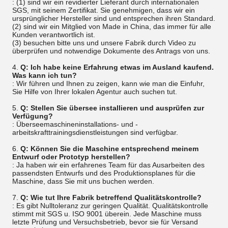
: (1) sind wir ein revidierter Lieferant durch internationalen
SGS, mit seinem Zertifikat. Sie genehmigen, dass wir ein
ursprünglicher Hersteller sind und entsprechen ihren Standard.
(2) sind wir ein Mitglied von Made in China, das immer für alle
Kunden verantwortlich ist.
(3) besuchen bitte uns und unsere Fabrik durch Video zu
überprüfen und notwendige Dokumente des Antrags von uns.
4.
Q: Ich habe keine Erfahrung etwas im Ausland kaufend.
Was kann ich tun?
: Wir führen und Ihnen zu zeigen, kann wie man die Einfuhr,
Sie Hilfe von Ihrer lokalen Agentur auch suchen tut.
5.
Q: Stellen Sie übersee installieren und ausprüfen zur
Verfügung?
: Überseemaschineninstallations- und -
arbeitskrafttrainingsdienstleistungen sind verfügbar.
6.
Q: Können Sie die Maschine entsprechend meinem
Entwurf oder Prototyp herstellen?
: Ja haben wir ein erfahrenes Team für das Ausarbeiten des
passendsten Entwurfs und des Produktionsplanes für die
Maschine, dass Sie mit uns buchen werden.
7.
Q: Wie tut Ihre Fabrik betreffend Qualitätskontrolle?
: Es gibt Nulltoleranz zur geringen Qualität. Qualitätskontrolle
stimmt mit SGS u. ISO 9001 überein. Jede Maschine muss
letzte Prüfung und Versuchsbetrieb, bevor sie für Versand