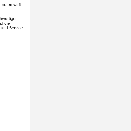
und entwirft
d
hwertiger
nd die
 und Service