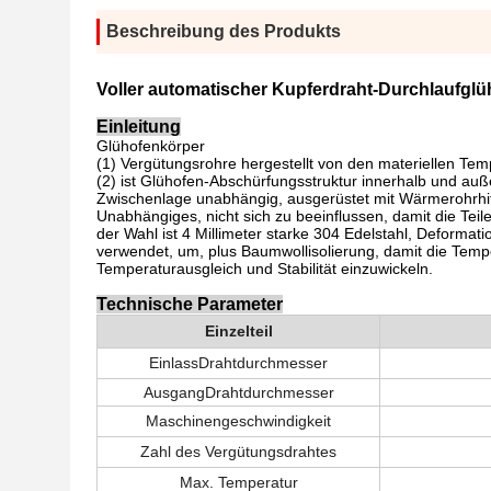
Beschreibung des Produkts
Voller automatischer Kupferdraht-Durchlaufgl
Einleitung
Glühofenkörper
(1) Vergütungsrohre hergestellt von den materiellen Tem
(2) ist Glühofen-Abschürfungsstruktur innerhalb und auß
Zwischenlage unabhängig, ausgerüstet mit Wärmerohrhitz
Unabhängiges, nicht sich zu beeinflussen, damit die Teil
der Wahl ist 4 Millimeter starke 304 Edelstahl, Deformat
verwendet, um, plus Baumwollisolierung, damit die Tempe
Temperaturausgleich und Stabilität einzuwickeln.
Technische Parameter
Einzelteil
EinlassDrahtdurchmesser
Ausgang
Drahtdurchmesser
Maschinengeschwindigkeit
Zahl des Vergütungsdrahtes
Max. Temperatur