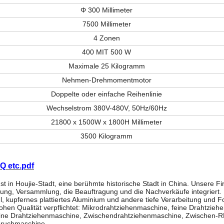
Φ 300 Millimeter
7500 Millimeter
4 Zonen
400 MIT 500 W
Maximale 25 Kilogramm
Nehmen-Drehmomentmotor
Doppelte oder einfache Reihenlinie
Wechselstrom 380V-480V, 50Hz/60Hz
21800 x 1500W x 1800H Millimeter
3500 Kilogramm
AQ etc.pdf
 in Houjie-Stadt, eine berühmte historische Stadt in China. Unsere Fir
tung, Versammlung, die Beauftragung und die Nachverkäufe integriert.
hl, kupfernes plattiertes Aluminium und andere tiefe Verarbeitung und 
hohen Qualität verpflichtet: Mikrodrahtziehenmaschine, feine Drahtzie
lfeine Drahtziehenmaschine, Zwischendrahtziehenmaschine, Zwischen-
ruchmaschine.