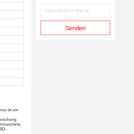
Senden
ma ist ein
Forschung
henmaschine,
RBD-