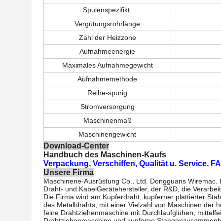
Spulenspezifikt.
Vergütungsrohrlänge
Zahl der Heizzone
Aufnahmeenergie
Maximales Aufnahmegewicht
Aufnahmemethode
Reihe-spurig
Stromversorgung
Maschinenmaß
Maschinengewicht
Download-Center
Handbuch des Maschinen-Kaufs
Verpackung, Verschiffen, Qualität u. Service, F
Unsere Firma
Maschinerie-Ausrüstung Co., Ltd. Dongguans Wiremac. Ist
Draht- und KabelGerätehersteller, der R&D, die Verarbei
Die Firma wird am Kupferdraht, kupferner plattierter Sta
des Metalldrahts, mit einer Vielzahl von Maschinen der 
feine Drahtziehenmaschine mit Durchlaufglühen, mitte
Drahtziehenmaschine und kupferne Stangenzusammenb