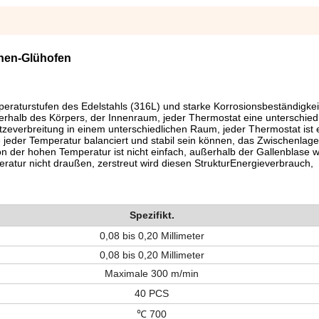
ühen-Glühofen
peraturstufen des Edelstahls (316L) und starke Korrosionsbeständigkei
erhalb des Körpers, der Innenraum, jeder Thermostat eine unterschied
everbreitung in einem unterschiedlichen Raum, jeder Thermostat ist 
e jeder Temperatur balanciert und stabil sein können, das Zwischenlag
ion der hohen Temperatur ist nicht einfach, außerhalb der Gallenblase w
ratur nicht draußen, zerstreut wird diesen StrukturEnergieverbrauch,
Spezifikt.
0,08 bis 0,20 Millimeter
0,08 bis 0,20 Millimeter
Maximale 300 m/min
40 PCS
℃ 700