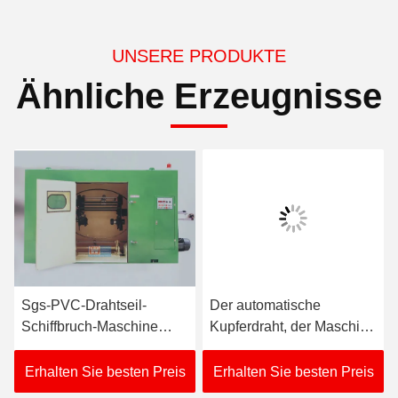
UNSERE PRODUKTE
Ähnliche Erzeugnisse
Sgs-PVC-Drahtseil-
Der automatische
Schiffbruch-Maschine
Kupferdraht, der Maschine
20HP manueller Spulen-
3350KG bündelt,
Aufzug Wechselstroms
schießen Höhe 850mm in
Erhalten Sie besten Preis
Erhalten Sie besten Preis
die Höhe