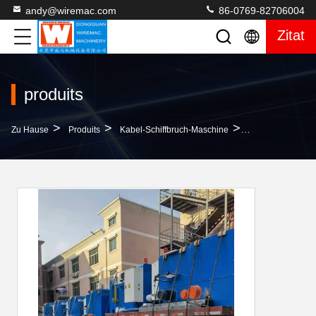
andy@wiremac.com
86-0769-82706004
Zitat
produits
>
>
>
Zu Hause
Produits
Kabel-Schiffbruch-Maschine
Verdrillen Sie 