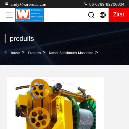
andy@wiremac.com
86-0769-82706004
Zitat
produits
>
>
>
Zu Hause
Produits
Kabel-Schiffbruch-Maschine
Hochlast 1250 M