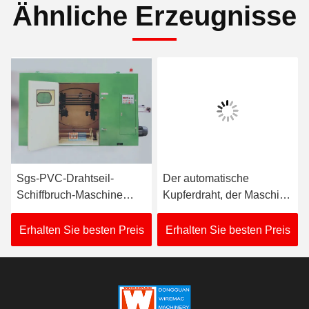
Ähnliche Erzeugnisse
Sgs-PVC-Drahtseil-
Der automatische
Schiffbruch-Maschine
Kupferdraht, der Maschine
20HP manueller Spulen-
3350KG bündelt,
Aufzug Wechselstroms
schießen Höhe 850mm in
Erhalten Sie besten Preis
Erhalten Sie besten Preis
die Höhe